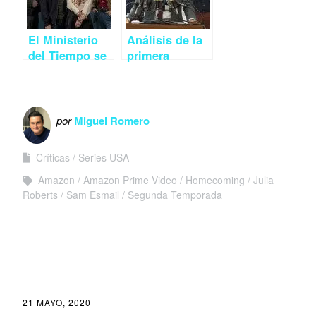
El Ministerio
Análisis de la
del Tiempo se
primera
gusta más en
temporada de
su segunda
‘Iron Fist’ y
temporada
trailer de la
segunda
por
Miguel Romero
Críticas
Series USA
Amazon
Amazon Prime Video
Homecoming
Julia
Roberts
Sam Esmail
Segunda Temporada
21 MAYO, 2020