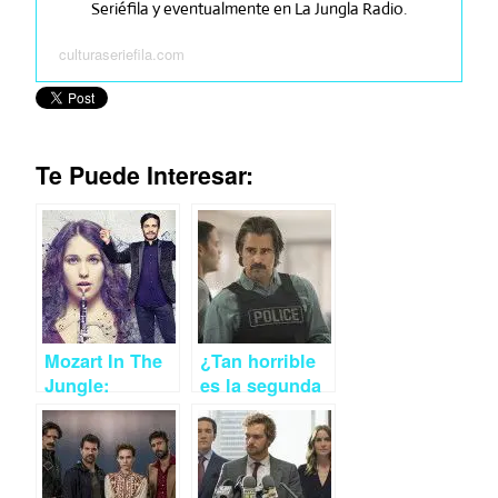
Seriéfila y eventualmente en La Jungla Radio.
culturaseriefila.com
Te Puede Interesar:
Mozart In The
¿Tan horrible
Jungle:
es la segunda
virtuosa en su
temporada de
segunda
True
temporada
Detective?