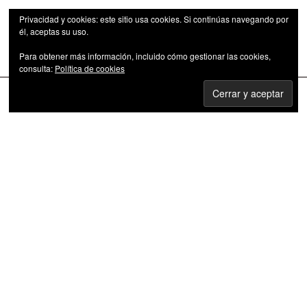
Privacidad y cookies: este sitio usa cookies. Si continúas navegando por
él, aceptas su uso.
Para obtener más información, incluido cómo gestionar las cookies,
Las series de televisión como fenómeno cultural
consulta:
Política de cookies