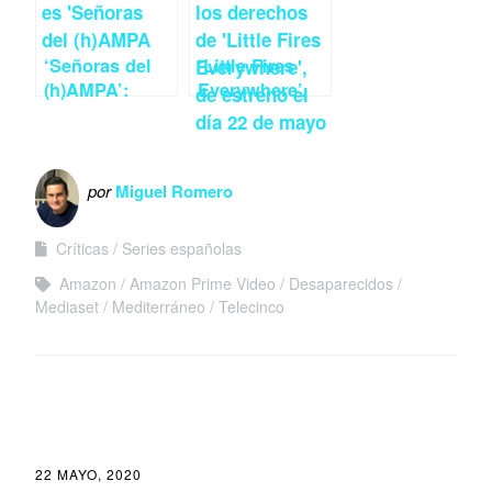
‘Señoras del
‘Little Fires
(h)AMPA’:
Everywhere’,
Amas de casa
pequeños
asesinas
fuegos
provocan
revoluciones
por
Miguel Romero
Críticas
Series españolas
Amazon
Amazon Prime Video
Desaparecidos
Mediaset
Mediterráneo
Telecinco
22 MAYO, 2020