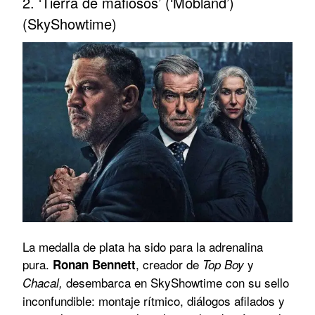
2. ‘Tierra de mafiosos’ (‘Mobland’)
(SkyShowtime)
La medalla de plata ha sido para la adrenalina
pura.
, creador de
y
Ronan Bennett
Top Boy
desembarca en SkyShowtime con su sello
Chacal,
inconfundible: montaje rítmico, diálogos afilados y