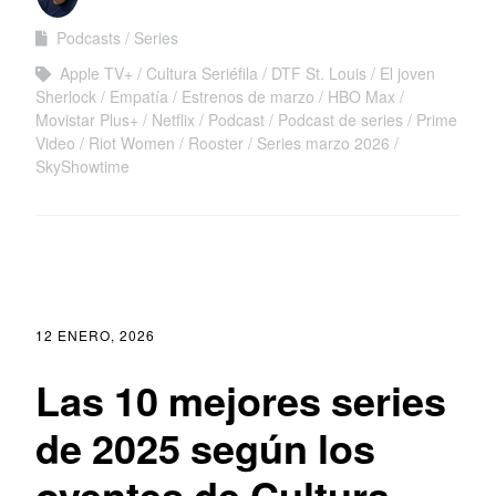
Podcasts
Series
Apple TV+
Cultura Seriéfila
DTF St. Louis
El joven
Sherlock
Empatía
Estrenos de marzo
HBO Max
Movistar Plus+
Netflix
Podcast
Podcast de series
Prime
Video
Riot Women
Rooster
Series marzo 2026
SkyShowtime
12 ENERO, 2026
Las 10 mejores series
de 2025 según los
oyentes de Cultura