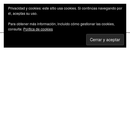
Privacidad y cookies: este sitio usa cookies. Si continúas navegando por
él, aceptas su uso.
Para obtener más información, incluido cómo gestionar las cookies,
Las series de televisión como fenómeno cultural
consulta:
Política de cookies