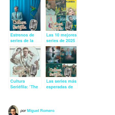
Estrenos de
Las 10 mejores
series de la
series de 2025
segunda
según los
quincena de
oyentes de
febrero:
Cultura
‘Portobello’,
Seriéfila
‘Un hombre
mejor’ y ‘The
Burbs’
Cultura
Las series más
(Podcast)
Seriéfila: ‘The
esperadas de
Studio, ‘La
2026 | Cultura
residencia’ y
Seriéfila 9×15
otros estrenos
de marzo
por
Miguel Romero