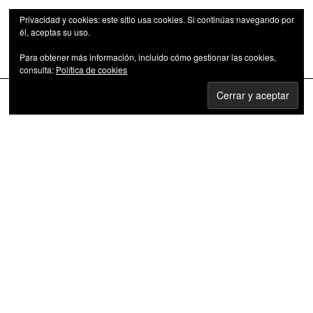
Privacidad y cookies: este sitio usa cookies. Si continúas navegando por
él, aceptas su uso.
Para obtener más información, incluido cómo gestionar las cookies,
Las series de televisión como fenómeno cultural
consulta:
Política de cookies