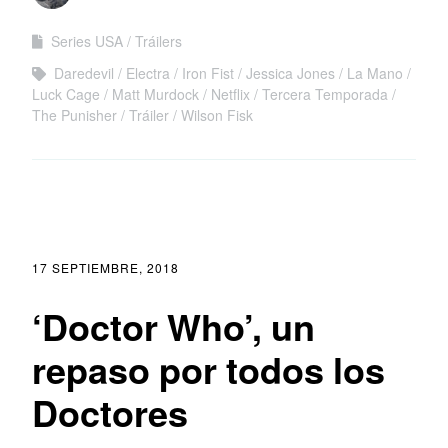
Series USA
Tráilers
Daredevil
Electra
Iron Fist
Jessica Jones
La Mano
Luck Cage
Matt Murdock
Netflix
Tercera Temporada
The Punisher
Tráiler
Wilson Fisk
17 SEPTIEMBRE, 2018
‘Doctor Who’, un
repaso por todos los
Doctores