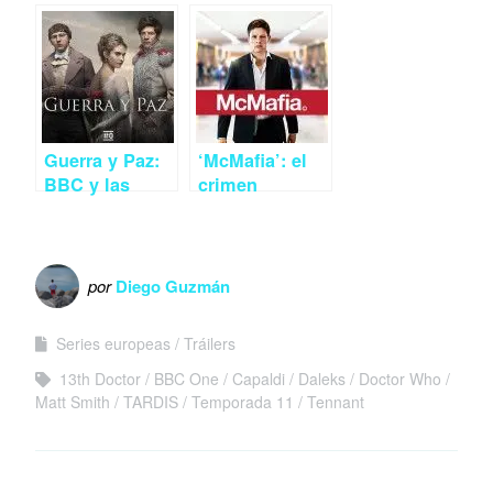
de la segunda
temporada de
temporada de
Masters of Sex
Les Revenants
Guerra y Paz:
‘McMafia’: el
BBC y las
crimen
adaptaciones
franquiciado
literarias
por
Diego Guzmán
Series europeas
Tráilers
13th Doctor
BBC One
Capaldi
Daleks
Doctor Who
Matt Smith
TARDIS
Temporada 11
Tennant