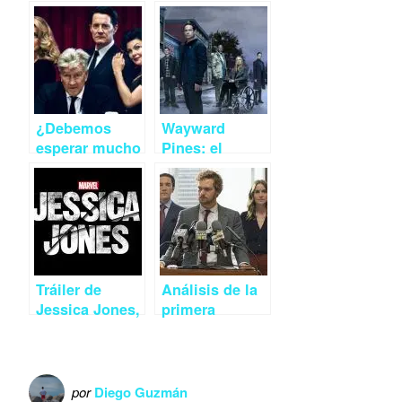
¿Debemos
Wayward
esperar mucho
Pines: el
del regreso de
regreso
‘Twin Peaks?
innecesario de
una serie muy
adictiva
Tráiler de
Análisis de la
Jessica Jones,
primera
la nueva serie
temporada de
de Marvel para
‘Iron Fist’ y
Netflix
trailer de la
segunda
por
Diego Guzmán