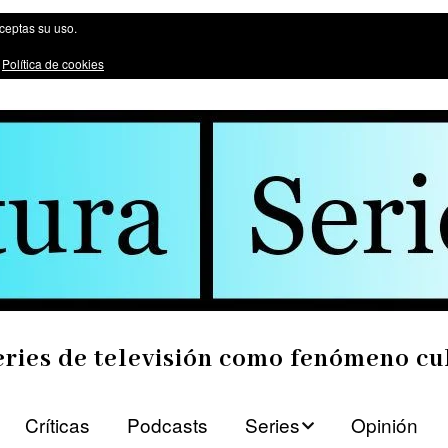
ómeno cultural
aceptas su uso.
:
Política de cookies
eries de televisión como fenómeno cu
Críticas
Podcasts
Series
Opinión