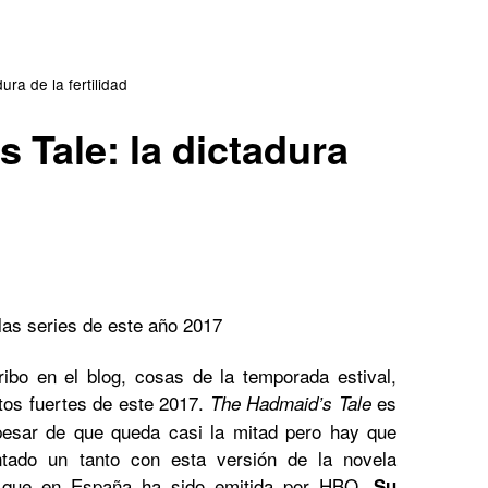
Series españolas
Series europeas
ura de la fertilidad
 Tale: la dictadura
Series USA
bo en el blog, cosas de la temporada estival,
tos fuertes de este 2017.
es
The Hadmaid’s Tale
pesar de que queda casi la mitad pero hay que
tado un tanto con esta versión de la novela
 que en España ha sido emitida por HBO.
Su