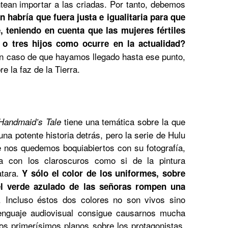
ean importar a las criadas. Por tanto, debemos
 habría que fuera justa e igualitaria para que
, teniendo en cuenta que las mujeres fértiles
 o tres hijos como ocurre en la actualidad?
n caso de que hayamos llegado hasta ese punto,
 la faz de la Tierra.
tiene una temática sobre la que
Handmaid’s Tale
na potente historia detrás, pero la serie de Hulu
nos quedemos boquiabiertos con su fotografía,
a con los claroscuros como si de la pintura
atara.
Y sólo el color de los uniformes, sobre
 el verde azulado de las señoras rompen una
. Incluso éstos dos colores no son vivos sino
enguaje audiovisual consigue causarnos mucha
los primerísimos planos sobre los protagonistas,