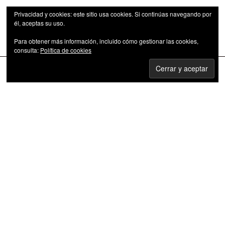
Privacidad y cookies: este sitio usa cookies. Si continúas navegando por
él, aceptas su uso.
Para obtener más información, incluido cómo gestionar las cookies,
Las series de televisión como fenómeno cultural
consulta:
Política de cookies