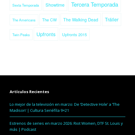
Tercera Temporada
Showtime
Sexta Temporada
Tráiler
The Walking Dead
The CW
The Americans
Upfronts
Upfronts 2015
Twin Peaks
Artículos Recientes
Lo mejor de la televisión en marzo: De ‘Detective Hole’ a ‘The
Madison’ | Cultura Seriéfila 9×21
Estrenos de series en marzo 2026: Riot Women, DTF St. Louis y
más | Podcast