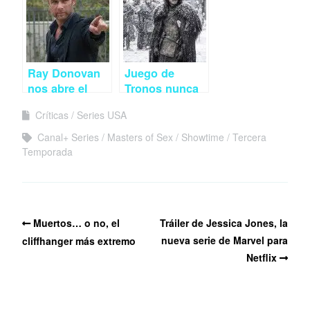
Ray Donovan
Juego de
nos abre el
Tronos nunca
apetito con
dejará de
Críticas
Series USA
tres suculentos
sorprendernos
tráilers
Canal+ Series
Masters of Sex
Showtime
Tercera
Temporada
Muertos… o no, el
Tráiler de Jessica Jones, la
nueva serie de Marvel para
cliffhanger más extremo
Netflix