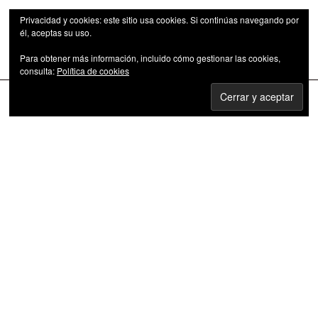
Privacidad y cookies: este sitio usa cookies. Si continúas navegando por
él, aceptas su uso.
Para obtener más información, incluido cómo gestionar las cookies,
Las series de televisión como fenómeno cultural
consulta:
Política de cookies