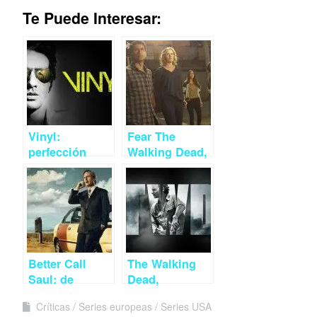
Te Puede Interesar:
Vinyl:
Fear The
perfección
Walking Dead,
audiovisual
Apocalípsis a
para el
fuego lento
testimonio de
Scorsese y
Jagger
Better Call
The Walking
Saul: de
Dead,
rodillas en el
¿síntomas de
Críticas
Series europeas
Series USA
desierto
agotamiento?