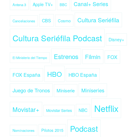
Canal+ Series
Apple TV+
Antena 3
BBC
Cultura Seriéfila
CBS
Cosmo
Cancelaciones
Cultura Seriéfila Podcast
Disney+
Estrenos
Filmin
FOX
El Ministerio del Tiempo
HBO
FOX España
HBO España
Juego de Tronos
Miniseries
Miniserie
Netflix
Movistar+
NBC
Movistar Series
Podcast
Pilotos 2015
Nominaciones