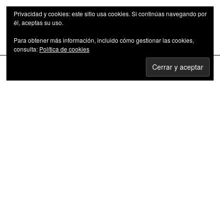
Privacidad y cookies: este sitio usa cookies. Si continúas navegando por
él, aceptas su uso.
Para obtener más información, incluido cómo gestionar las cookies,
Las series de televisión como fenómeno cultural
consulta:
Política de cookies