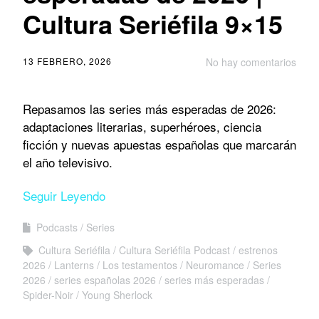
Cultura Seriéfila 9×15
13 FEBRERO, 2026
No hay comentarios
Repasamos las series más esperadas de 2026:
adaptaciones literarias, superhéroes, ciencia
ficción y nuevas apuestas españolas que marcarán
el año televisivo.
Seguir Leyendo
Podcasts
Series
Cultura Seriéfila
Cultura Seriéfila Podcast
estrenos
2026
Lanterns
Los testamentos
Neuromance
Series
2026
series españolas 2026
series más esperadas
Spider-Noir
Young Sherlock