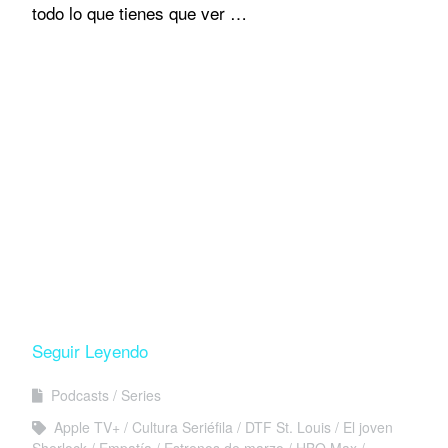
todo lo que tienes que ver …
Seguir Leyendo
Podcasts
Series
Apple TV+
Cultura Seriéfila
DTF St. Louis
El joven