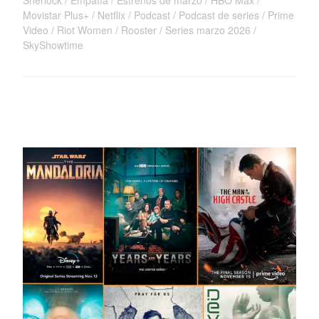
Sherlock
Empatía
Estrenos de marzo
HBO Max
Movistar Plus+
Netflix
Podcast
Podcast de series
Prime
Video
Riot Women
Rooster
Series marzo 2026
SkyShowtime