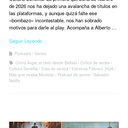
de 2026 nos ha dejado una avalancha de títulos en
las plataformas, y aunque quizá falte ese
«bombazo» incontestable, nos han sobrado
motivos para darle al play. Acompaña a Alberto …
Seguir Leyendo
Podcasts
Series
Cómo llegar al cielo desde Belfast
Crítica de series
Cultura Seriéfila
Días de ceniza
Estrenos Febrero 2026
Más que rivales Movistar
Podcast de series
Salvador
Netflix