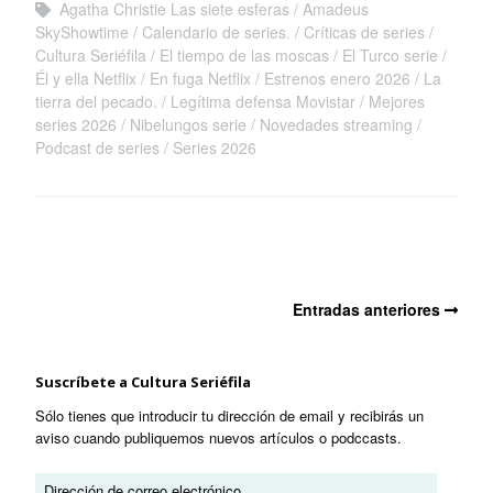
Agatha Christie Las siete esferas
Amadeus
SkyShowtime
Calendario de series.
Críticas de series
Cultura Seriéfila
El tiempo de las moscas
El Turco serie
Él y ella Netflix
En fuga Netflix
Estrenos enero 2026
La
tierra del pecado.
Legítima defensa Movistar
Mejores
series 2026
Nibelungos serie
Novedades streaming
Podcast de series
Series 2026
Entradas anteriores
Suscríbete a Cultura Seriéfila
Sólo tienes que introducir tu dirección de email y recibirás un
aviso cuando publiquemos nuevos artículos o podccasts.