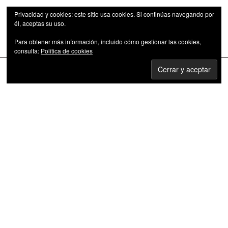
Privacidad y cookies: este sitio usa cookies. Si continúas navegando por
él, aceptas su uso.
Para obtener más información, incluido cómo gestionar las cookies,
Las series de televisión como fenómeno cultural
consulta:
Política de cookies