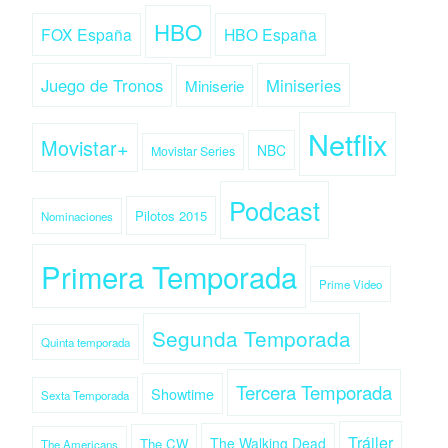
HBO
FOX España
HBO España
Juego de Tronos
Miniseries
Miniserie
Netflix
Movistar+
NBC
Movistar Series
Podcast
Pilotos 2015
Nominaciones
Primera Temporada
Prime Video
Segunda Temporada
Quinta temporada
Tercera Temporada
Showtime
Sexta Temporada
Tráiler
The Walking Dead
The CW
The Americans