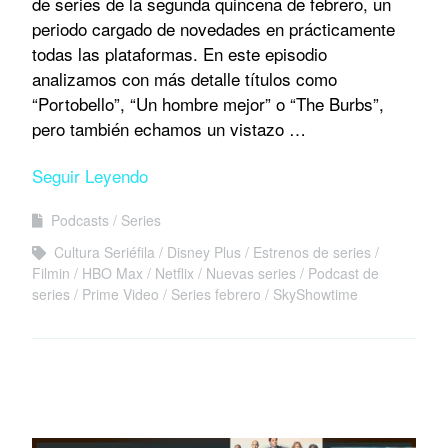
de series de la segunda quincena de febrero, un
periodo cargado de novedades en prácticamente
todas las plataformas. En este episodio
analizamos con más detalle títulos como
“Portobello”, “Un hombre mejor” o “The Burbs”,
pero también echamos un vistazo …
Seguir Leyendo
Podcasts
Series
Cultura Seriéfila
Disney Plus
Estrenos de series
Filmin
HBO Max
Netflix
Nuevas series
Podcast de
series
Prime Video
Series febrero
SkyShowtime