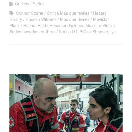
Críticas
Series
Connor Storrie
Crítica Más que rivales
Heated
Rivalry
Hudson Williams
Más que rivales
Movistar
Plus+
Rachel Reid
Recomendaciones Movistar Plus+
Series basadas en libros
Series LGTBIQ+
Shane e Ilya