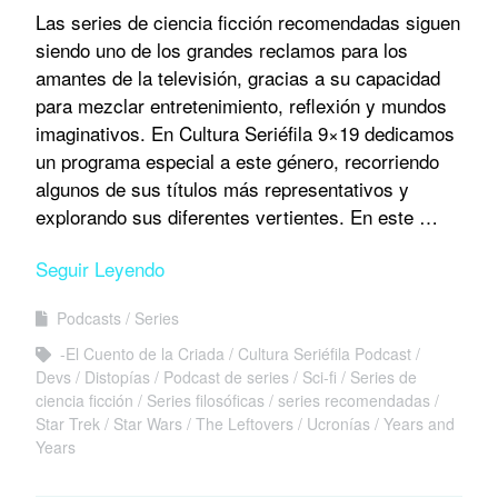
Las series de ciencia ficción recomendadas siguen
siendo uno de los grandes reclamos para los
amantes de la televisión, gracias a su capacidad
para mezclar entretenimiento, reflexión y mundos
imaginativos. En Cultura Seriéfila 9×19 dedicamos
un programa especial a este género, recorriendo
algunos de sus títulos más representativos y
explorando sus diferentes vertientes. En este …
Seguir Leyendo
Podcasts
Series
-El Cuento de la Criada
Cultura Seriéfila Podcast
Devs
Distopías
Podcast de series
Sci-fi
Series de
ciencia ficción
Series filosóficas
series recomendadas
Star Trek
Star Wars
The Leftovers
Ucronías
Years and
Years