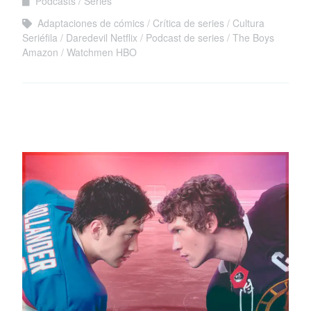
Podcasts
Series
Adaptaciones de cómics
Crítica de series
Cultura
Seriéfila
Daredevil Netflix
Podcast de series
The Boys
Amazon
Watchmen HBO