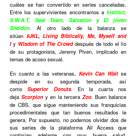
cuáles se han convertido en series canceladas.
Entre los supervivientes encontramos a
Instinct,
S.W.A.T, Seal Team, Salvation y El jóven
. Al otro lado de la balanza se
Sheldon
sitúan
9JKL, Living Biblically, Me, Myself and
y
después de todo el lío
I
Wisdom of The Crowd
de su protagonista, Jeremy Piven, implicado en
temas de acoso sexual.
En cuanto a las veteranas,
se
Kevin Can Wait
despide en su segunda temporada, así
como
. En la cuarta nos
Superior Donuts
deja
y en la tercera
Buen balance
Scorpion
Zoo
.
de CBS, que sigue manteniendo sus franquicias
procedimentales que tan buenos resultados le
genera. Por supuesto, no podemos olvidar dos de
sus series de la plataforma All Access que
continúan adelante con muy buena salud,