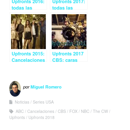
Upfronts 2016:
Upfronts 2017:
todas las
todas las
cancelaciones
cancelaciones
de las
de las
networks
networks
Upfronts 2015:
Upfronts 2017
Cancelaciones
CBS: caras
de The CW
conocidas y
series para el
público senior
americano
por
Miguel Romero
Noticias
Series USA
ABC
Cancelaciones
CBS
FOX
NBC
The CW
Upfronts
Upfronts 2018