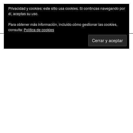
Privacidad y cookies: este sitio usa cookies. Si continúas navegando por
él, aceptas su uso.
Para obtener más información, incluido cómo gestionar las cookies,
Las series de televisión como fenómeno cultural
consulta:
Política de cookies