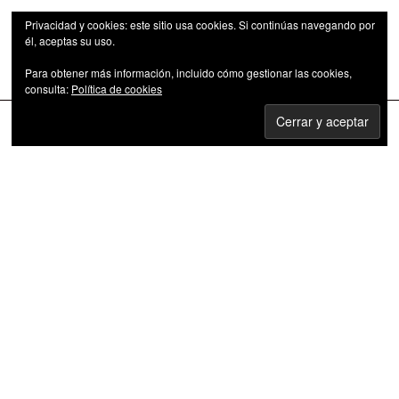
Privacidad y cookies: este sitio usa cookies. Si continúas navegando por
él, aceptas su uso.
Para obtener más información, incluido cómo gestionar las cookies,
Las series de televisión como fenómeno cultural
consulta:
Política de cookies