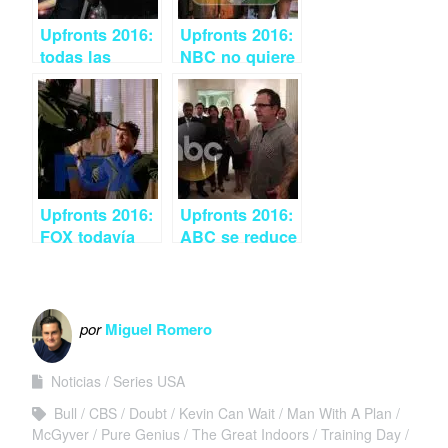
Upfronts 2016:
Upfronts 2016:
todas las
NBC no quiere
cancelaciones
correr riesgos
de las
networks
Upfronts 2016:
Upfronts 2016:
FOX todavía
ABC se reduce
cree en los
a Shonda y las
remakes
comedias
familiares
por
Miguel Romero
Noticias
Series USA
Bull
CBS
Doubt
Kevin Can Wait
Man With A Plan
McGyver
Pure Genius
The Great Indoors
Training Day