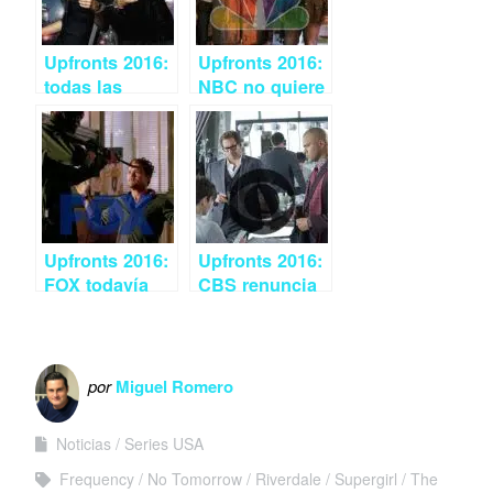
Upfronts 2016:
Upfronts 2016:
todas las
NBC no quiere
cancelaciones
correr riesgos
de las
networks
Upfronts 2016:
Upfronts 2016:
FOX todavía
CBS renuncia
cree en los
a rejuvenecer
remakes
su audiencia
por
Miguel Romero
Noticias
Series USA
Frequency
No Tomorrow
Riverdale
Supergirl
The