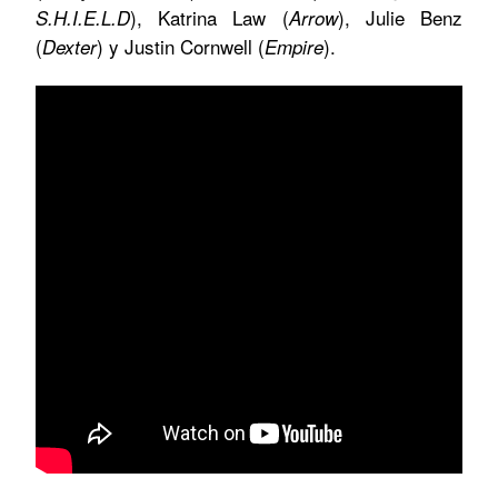
), Katrina Law (
), Julie Benz
S.H.I.E.L.D
Arrow
(
) y Justin Cornwell (
).
Dexter
Empire