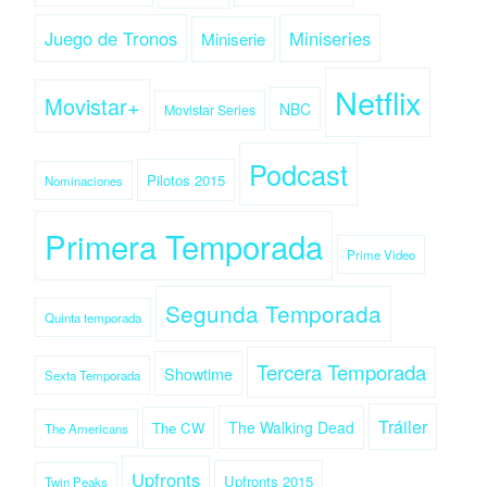
Juego de Tronos
Miniseries
Miniserie
Netflix
Movistar+
NBC
Movistar Series
Podcast
Pilotos 2015
Nominaciones
Primera Temporada
Prime Video
Segunda Temporada
Quinta temporada
Tercera Temporada
Showtime
Sexta Temporada
Tráiler
The Walking Dead
The CW
The Americans
Upfronts
Upfronts 2015
Twin Peaks