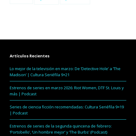
Artículos Recientes
Lo mejor de la televisión en marzo: De ‘Detective Hole’ a ‘The
Madison’ | Cultura Seriéfila 9×21
Estrenos de series en marzo 2026: Riot Women, DTF St. Louis y
más | Podcast
Series de ciencia ficción recomendadas: Cultura Seriéfila 9×19
| Podcast
Estrenos de series de la segunda quincena de febrero:
‘Portobello’, ‘Un hombre mejor’ y ‘The Burbs’ (Podcast)