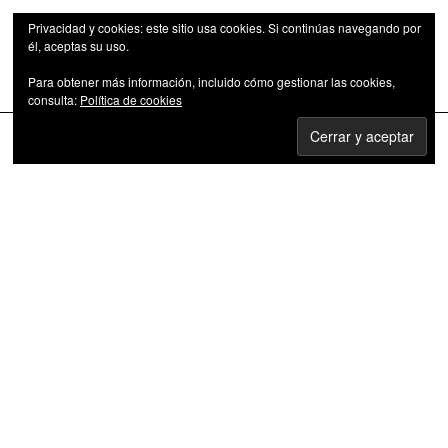
Privacidad y cookies: este sitio usa cookies. Si continúas navegando por
él, aceptas su uso.
Para obtener más información, incluido cómo gestionar las cookies,
Las series de televisión como fenómeno cultural
consulta:
Política de cookies