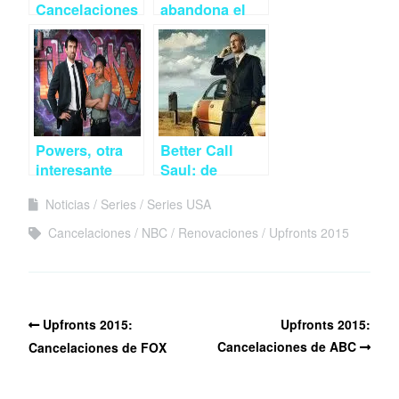
Cancelaciones
abandona el
de ABC
reboot de Twin
Peaks
Powers, otra
Better Call
interesante
Saul: de
apuesta del
rodillas en el
Noticias
Series
Series USA
montón
desierto
Cancelaciones
NBC
Renovaciones
Upfronts 2015
Upfronts 2015:
Upfronts 2015:
Cancelaciones de ABC
Cancelaciones de FOX