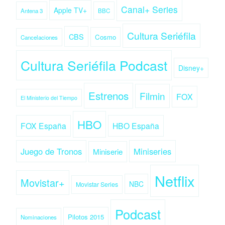
Canal+ Series
Apple TV+
Antena 3
BBC
Cultura Seriéfila
CBS
Cosmo
Cancelaciones
Cultura Seriéfila Podcast
Disney+
Estrenos
Filmin
FOX
El Ministerio del Tiempo
HBO
FOX España
HBO España
Juego de Tronos
Miniseries
Miniserie
Netflix
Movistar+
NBC
Movistar Series
Podcast
Pilotos 2015
Nominaciones