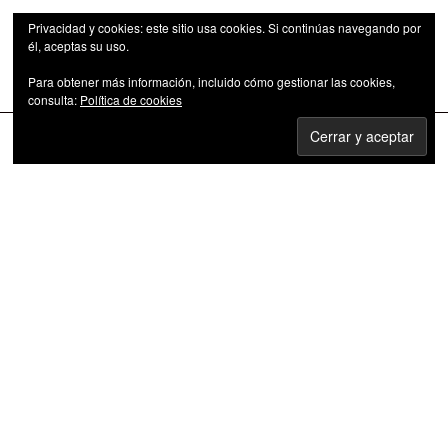
Privacidad y cookies: este sitio usa cookies. Si continúas navegando por
él, aceptas su uso.
Para obtener más información, incluido cómo gestionar las cookies,
Las series de televisión como fenómeno cultural
consulta:
Política de cookies