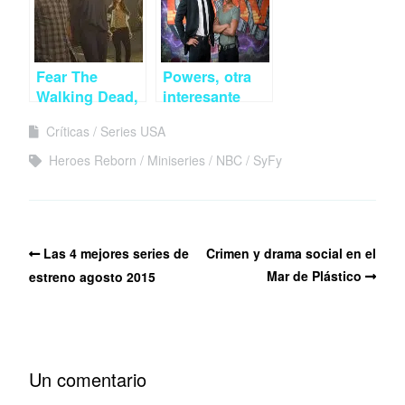
Fear The
Powers, otra
Walking Dead,
interesante
Apocalípsis a
apuesta del
Críticas
Series USA
fuego lento
montón
Heroes Reborn
Miniseries
NBC
SyFy
Las 4 mejores series de
Crimen y drama social en el
Mar de Plástico
estreno agosto 2015
Un comentario