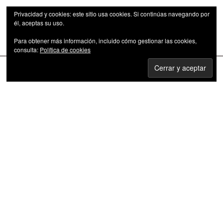
Privacidad y cookies: este sitio usa cookies. Si continúas navegando por
él, aceptas su uso.
Para obtener más información, incluido cómo gestionar las cookies,
Las series de televisión como fenómeno cultural
consulta:
Política de cookies