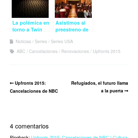
La polémica en
Asistimos al
torno a Twin
preestreno de
Peaks,
Juego de
Noticias
Series
Series USA
¿estrategia
Tronos en el
publicitaria?
Alcázar de
ABC
Cancelaciones
Renovaciones
Upfronts 2015
Sevilla
Upfronts 2015:
Refugiados, el futuro llama
a la puerta
Cancelaciones de NBC
4 comentarios
Pingback:
Upfronts 2015: Cancelaciones de NBC | Cultura