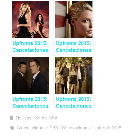
Upfronts 2015:
Upfronts 2015:
Cancelaciones
Cancelaciones
de ABC
de NBC
Upfronts 2015:
Upfronts 2015:
Cancelaciones
Cancelaciones
de FOX
de The CW
Noticias
Series USA
Cancelaciones
CBS
Renovaciones
Upfronts 2015