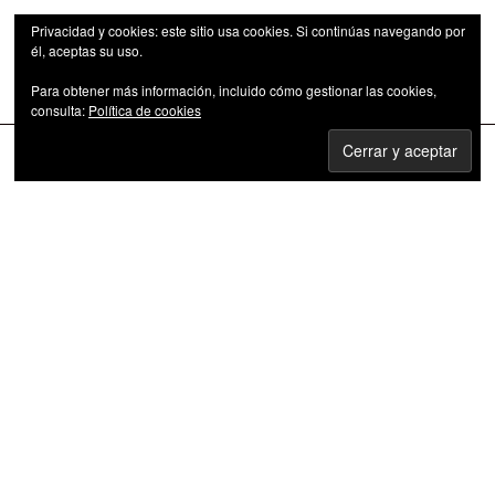
Privacidad y cookies: este sitio usa cookies. Si continúas navegando por
él, aceptas su uso.
Para obtener más información, incluido cómo gestionar las cookies,
Las series de televisión como fenómeno cultural
consulta:
Política de cookies