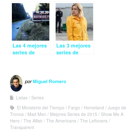
2015 (I)
estreno agosto
2015
Las 4 mejores
Las 3 mejores
series de
series de
estreno mayo
estreno abril
2015
2015
por
Miguel Romero
Listas
Series
El Ministerio del Tiempo
Fargo
Homeland
Juego de
Tronos
Mad Men
Mejores Series de 2015
Show Me A
Hero
The Affair
The Americans
The Leftovers
Transparent