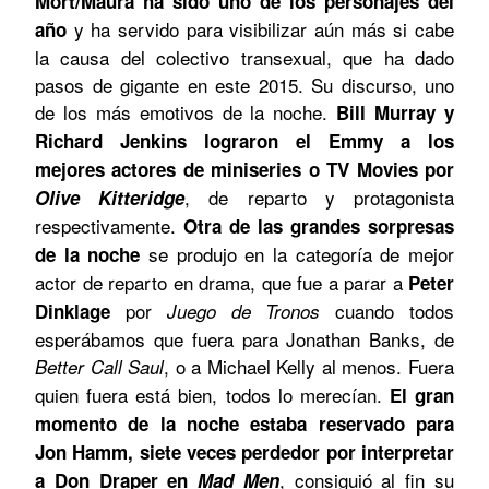
Mort/Maura ha sido uno de los personajes del
y ha servido para visibilizar aún más si cabe
año
la causa del colectivo transexual, que ha dado
pasos de gigante en este 2015. Su discurso, uno
de los más emotivos de la noche.
Bill Murray y
Richard Jenkins lograron el Emmy a los
mejores actores de miniseries o TV Movies por
, de reparto y protagonista
Olive Kitteridge
respectivamente.
Otra de las grandes sorpresas
se produjo en la categoría de mejor
de la noche
actor de reparto en drama, que fue a parar a
Peter
por
cuando todos
Dinklage
Juego de Tronos
esperábamos que fuera para Jonathan Banks, de
, o a Michael Kelly al menos. Fuera
Better Call Saul
quien fuera está bien, todos lo merecían.
El gran
momento de la noche estaba reservado para
Jon Hamm, siete veces perdedor por interpretar
, consiguió al fin su
a Don Draper en
Mad Men