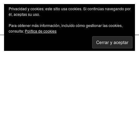
Privacidad y cookies: este sitio usa cookies. Si continúas navegando por
él, aceptas su uso.
Para obtener más información, incluido cómo gestionar las cookies,
Las series de televisión como fenómeno cultural
consulta:
Política de cookies