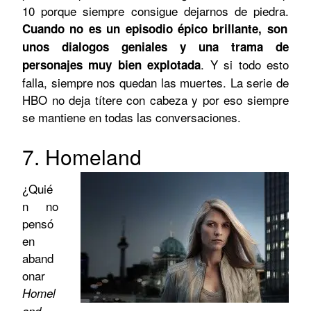
10 porque siempre consigue dejarnos de piedra.
Cuando no es un episodio épico brillante, son
unos dialogos geniales y una trama de
. Y si todo esto
personajes muy bien explotada
falla, siempre nos quedan las muertes. La serie de
HBO no deja títere con cabeza y por eso siempre
se mantiene en todas las conversaciones.
7. Homeland
¿Quié
n no
pensó
en
aband
onar
Homel
and