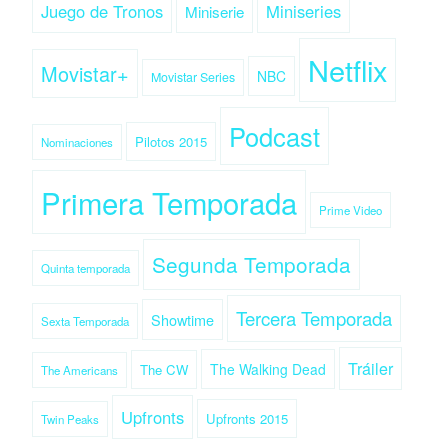
Juego de Tronos
Miniseries
Miniserie
Netflix
Movistar+
NBC
Movistar Series
Podcast
Pilotos 2015
Nominaciones
Primera Temporada
Prime Video
Segunda Temporada
Quinta temporada
Tercera Temporada
Showtime
Sexta Temporada
Tráiler
The Walking Dead
The CW
The Americans
Upfronts
Upfronts 2015
Twin Peaks