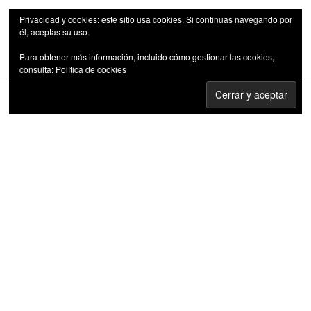
Privacidad y cookies: este sitio usa cookies. Si continúas navegando por
él, aceptas su uso.
Para obtener más información, incluido cómo gestionar las cookies,
Las series de televisión como fenómeno cultural
consulta:
Política de cookies