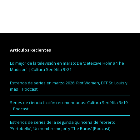
Artículos Recientes
Lo mejor de la televisión en marzo: De ‘Detective Hole’ a ‘The
Madison’ | Cultura Seriéfila 9×21
Estrenos de series en marzo 2026: Riot Women, DTF St. Louis y
más | Podcast
Series de ciencia ficción recomendadas: Cultura Seriéfila 9×19
| Podcast
Estrenos de series de la segunda quincena de febrero:
‘Portobello’, ‘Un hombre mejor’ y ‘The Burbs’ (Podcast)