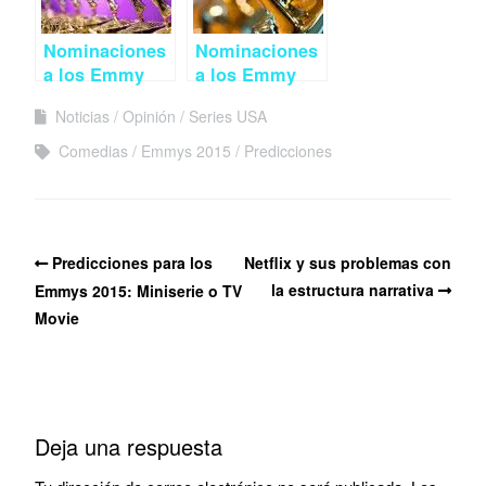
Nominaciones
Nominaciones
a los Emmy
a los Emmy
2015 (I): Drama
2015 (III):
Noticias
Opinión
Series USA
Miniserie o TV
Movie
Comedias
Emmys 2015
Predicciones
Predicciones para los
Netflix y sus problemas con
la estructura narrativa
Emmys 2015: Miniserie o TV
Movie
Deja una respuesta