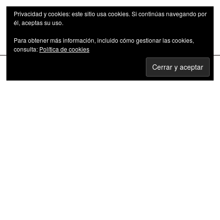
Privacidad y cookies: este sitio usa cookies. Si continúas navegando por
él, aceptas su uso.
Para obtener más información, incluido cómo gestionar las cookies,
Las series de televisión como fenómeno cultural
consulta:
Política de cookies