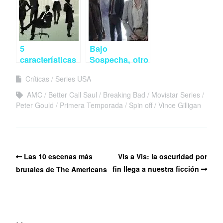
5
Bajo
características
Sospecha, otro
que
pequeño paso
Críticas
Series USA
demuestran
adelante para
que Mad Men
la ficción
AMC
Better Call Saul
Breaking Bad
Movistar Series
es una obra de
española
Peter Gould
Primera Temporada
Spin off
Vince Gilligan
arte
Las 10 escenas más
Vis a Vis: la oscuridad por
fin llega a nuestra ficción
brutales de The Americans