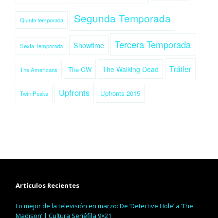
Segunda Temporada
Quinta temporada
Tercera Temporada
Showtime
Sexta Temporada
Tráiler
The Walking Dead
The CW
The Americans
Upfronts
Upfronts 2015
Twin Peaks
Artículos Recientes
Lo mejor de la televisión en marzo: De ‘Detective Hole’ a ‘The
Madison’ | Cultura Seriéfila 9×21