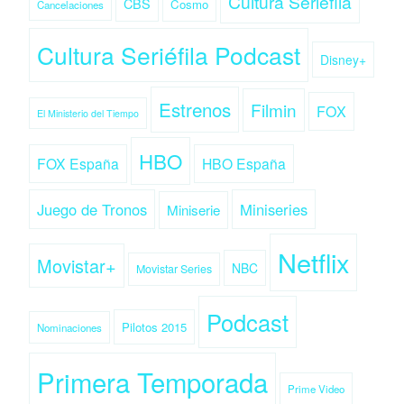
Cultura Seriéfila
CBS
Cosmo
Cancelaciones
Cultura Seriéfila Podcast
Disney+
Estrenos
Filmin
FOX
El Ministerio del Tiempo
HBO
FOX España
HBO España
Juego de Tronos
Miniseries
Miniserie
Netflix
Movistar+
NBC
Movistar Series
Podcast
Pilotos 2015
Nominaciones
Primera Temporada
Prime Video