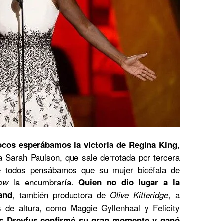
,
ocos esperábamos la victoria de Regina King
a Sarah Paulson, que sale derrotada por tercera
e todos pensábamos que su mujer bicéfala de
la encumbraría.
how
Quien no dio lugar a la
, también productora de
, a
and
Olive Kitteridge
 de altura, como Maggie Gyllenhaal y Felicity
is Dreyfus confirmó su gran momento y ganó