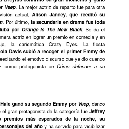
. La mejor actriz de reparto fue para otra
or
Veep
visión actual,
Alison Janney, que reeditó su
. Por último,
m
la secundaria en drama fue toda
. Se da el
Aduba por
Orange Is The New Black
imera actriz en lograr un premio en comedia y en
e, la carismática Crazy Eyes. La fiesta
iola Davis subió a recoger el primer Emmy de
eeditando el emotivo discurso que ya dio cuando
z como protagonista de
Cómo defender a un
, dando
 Hale ganó su segundo Emmy por
Veep
o el gran protagonista de la categoría fue
Jeffrey
s premios más esperados de la noche, su
y ha servido para visibilizar
personajes del año