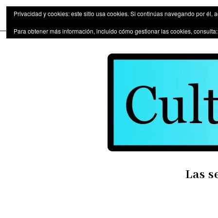
Las series de televisión como fen
Privacidad y cookies: este sitio usa cookies. Si continúas navegando por él, 
Para obtener más información, incluido cómo gestionar las cookies, consulta
Las s