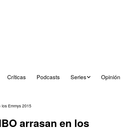
Críticas
Podcasts
Series
Opinión
Series españolas
Series europeas
n los Emmys 2015
HBO arrasan en los
Series USA