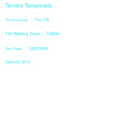
Tercera Temporada
The CW
The Americans
Tráiler
The Walking Dead
Upfronts
Twin Peaks
Upfronts 2015