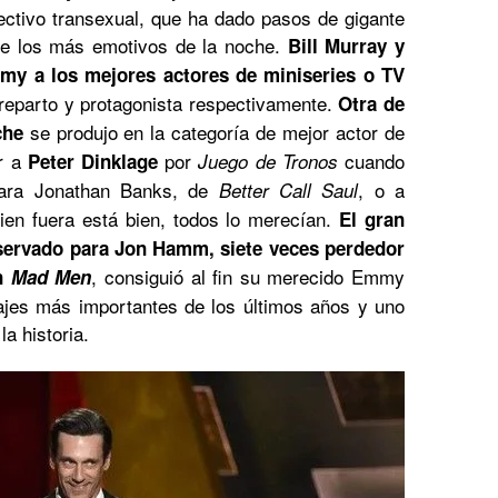
ectivo transexual, que ha dado pasos de gigante
de los más emotivos de la noche.
Bill Murray y
my a los mejores actores de miniseries o TV
 reparto y protagonista respectivamente.
Otra de
se produjo en la categoría de mejor actor de
che
ar a
por
cuando
Peter Dinklage
Juego de Tronos
para Jonathan Banks, de
, o a
Better Call Saul
ien fuera está bien, todos lo merecían.
El gran
servado para Jon Hamm, siete veces perdedor
, consiguió al fin su merecido Emmy
en
Mad Men
ajes más importantes de los últimos años y uno
a historia.