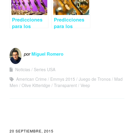
Predicciones
Predicciones
para los
para los
Emmys 2015:
Emmys 2015:
Drama
Miniserie o TV
Movie
por
Miguel Romero
Noticias
Series USA
American Crime
Emmys 2015
Juego de Tronos
Mad
Men
Olive Kitteridge
Transparent
Veep
20 SEPTIEMBRE, 2015