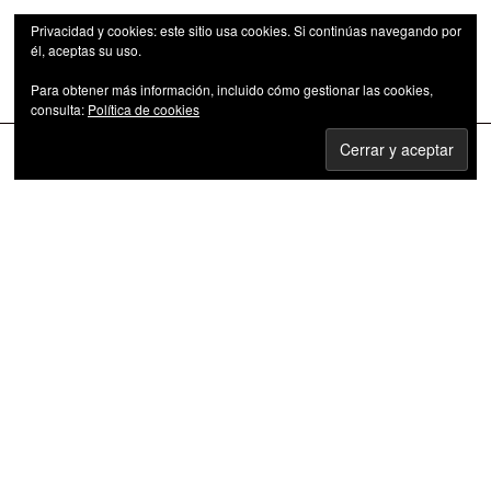
Privacidad y cookies: este sitio usa cookies. Si continúas navegando por
él, aceptas su uso.
Para obtener más información, incluido cómo gestionar las cookies,
Las series de televisión como fenómeno cultural
consulta:
Política de cookies