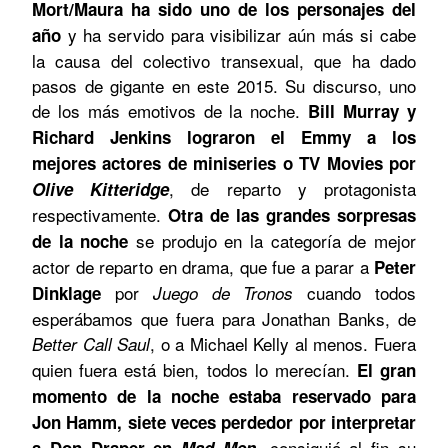
Mort/Maura ha sido uno de los personajes del
y ha servido para visibilizar aún más si cabe
año
la causa del colectivo transexual, que ha dado
pasos de gigante en este 2015. Su discurso, uno
de los más emotivos de la noche.
Bill Murray y
Richard Jenkins lograron el Emmy a los
mejores actores de miniseries o TV Movies por
, de reparto y protagonista
Olive Kitteridge
respectivamente.
Otra de las grandes sorpresas
se produjo en la categoría de mejor
de la noche
actor de reparto en drama, que fue a parar a
Peter
por
cuando todos
Dinklage
Juego de Tronos
esperábamos que fuera para Jonathan Banks, de
, o a Michael Kelly al menos. Fuera
Better Call Saul
quien fuera está bien, todos lo merecían.
El gran
momento de la noche estaba reservado para
Jon Hamm, siete veces perdedor por interpretar
, consiguió al fin su
a Don Draper en
Mad Men