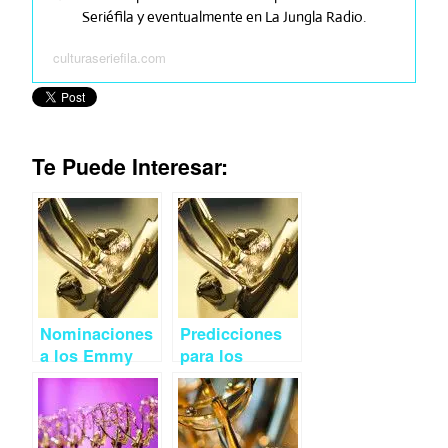
Seriéfila y eventualmente en La Jungla Radio.
culturaseriefila.com
Te Puede Interesar:
Nominaciones
Predicciones
a los Emmy
para los
2015 (II):
Emmys 2015:
Comedia
Comedia