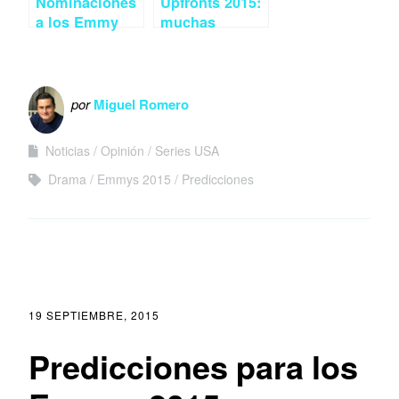
Nominaciones
Upfronts 2015:
a los Emmy
muchas
2015 (I): Drama
novedades
para la parrilla
de NBC
por
Miguel Romero
Noticias
Opinión
Series USA
Drama
Emmys 2015
Predicciones
19 SEPTIEMBRE, 2015
Predicciones para los