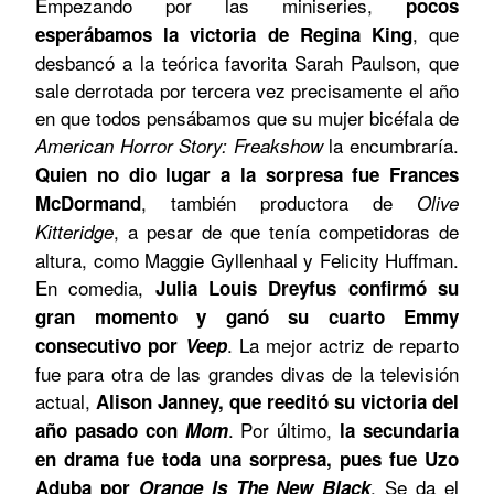
Empezando por las miniseries,
pocos
, que
esperábamos la victoria de Regina King
desbancó a la teórica favorita Sarah Paulson, que
sale derrotada por tercera vez precisamente el año
en que todos pensábamos que su mujer bicéfala de
la encumbraría.
American Horror Story: Freakshow
Quien no dio lugar a la sorpresa fue Frances
, también productora de
McDormand
Olive
, a pesar de que tenía competidoras de
Kitteridge
altura, como Maggie Gyllenhaal y Felicity Huffman.
En comedia,
Julia Louis Dreyfus confirmó su
gran momento y ganó su cuarto Emmy
. La mejor actriz de reparto
consecutivo por
Veep
fue para otra de las grandes divas de la televisión
actual,
Alison Janney, que reeditó su victoria del
. Por último,
año pasado con
Mom
la secundaria
en drama fue toda una sorpresa, pues fue Uzo
. Se da el
Aduba por
Orange Is The New Black