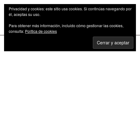
Privacidad y cookies: este sitio usa cookies. Si continúas navegando por
él, aceptas su uso.
Para obtener más información, incluido cómo gestionar las cookies,
Las series de televisión como fenómeno cultural
consulta:
Política de cookies