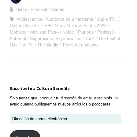
el momento)
Listas
Podcasts
Series
Adolescencia
Anatomía de un instante
Apple TV+
Cultura Seriéfila
HBO Max
Mejores Series 2025
Mobland
Movistar Plus+
Netflix
Pluribus
Podcast
Pubertat
Separación
SkyShowtime
Task
The Last of
Us
The Pitt
The Studio
Tierra de mafiosos
Suscríbete a Cultura Seriéfila
Sólo tienes que introducir tu dirección de email y recibirás un
aviso cuando publiquemos nuevos artículos o podccasts.