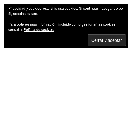
Privacidad y cookies: este sitio usa cookies. Si continúas navegando por
él, aceptas su uso.
Para obtener más información, incluido cómo gestionar las cookies,
Las series de televisión como fenómeno cultural
consulta:
Política de cookies