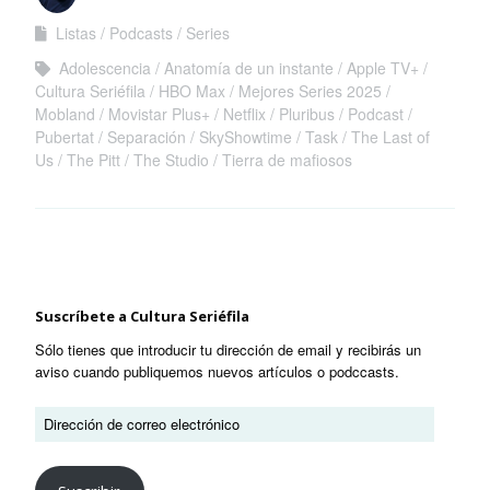
el momento)
Listas
Podcasts
Series
Adolescencia
Anatomía de un instante
Apple TV+
Cultura Seriéfila
HBO Max
Mejores Series 2025
Mobland
Movistar Plus+
Netflix
Pluribus
Podcast
Pubertat
Separación
SkyShowtime
Task
The Last of
Us
The Pitt
The Studio
Tierra de mafiosos
Suscríbete a Cultura Seriéfila
Sólo tienes que introducir tu dirección de email y recibirás un
aviso cuando publiquemos nuevos artículos o podccasts.