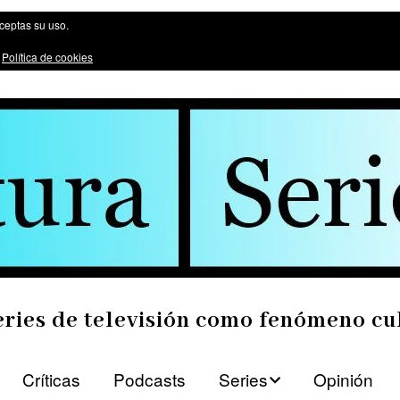
ómeno cultural
aceptas su uso.
:
Política de cookies
eries de televisión como fenómeno cu
Críticas
Podcasts
Series
Opinión