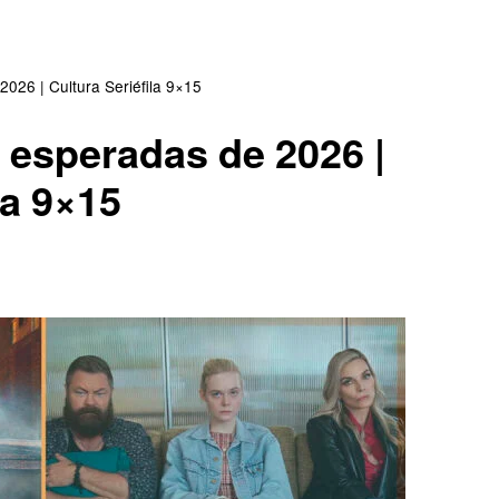
Series españolas
Series europeas
026 | Cultura Seriéfila 9×15
 esperadas de 2026 |
Series USA
la 9×15