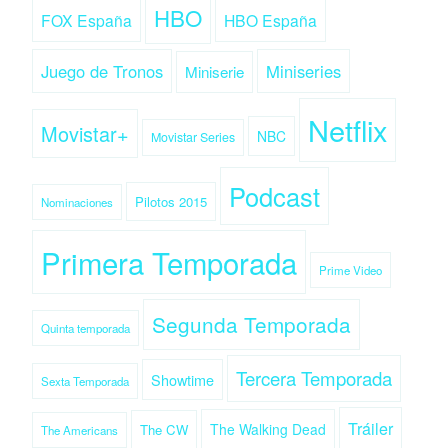
HBO
FOX España
HBO España
Juego de Tronos
Miniseries
Miniserie
Netflix
Movistar+
NBC
Movistar Series
Podcast
Pilotos 2015
Nominaciones
Primera Temporada
Prime Video
Segunda Temporada
Quinta temporada
Tercera Temporada
Showtime
Sexta Temporada
Tráiler
The Walking Dead
The CW
The Americans