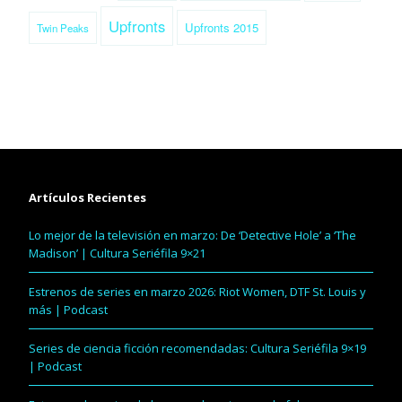
Upfronts
Upfronts 2015
Twin Peaks
Artículos Recientes
Lo mejor de la televisión en marzo: De ‘Detective Hole’ a ‘The
Madison’ | Cultura Seriéfila 9×21
Estrenos de series en marzo 2026: Riot Women, DTF St. Louis y
más | Podcast
Series de ciencia ficción recomendadas: Cultura Seriéfila 9×19
| Podcast