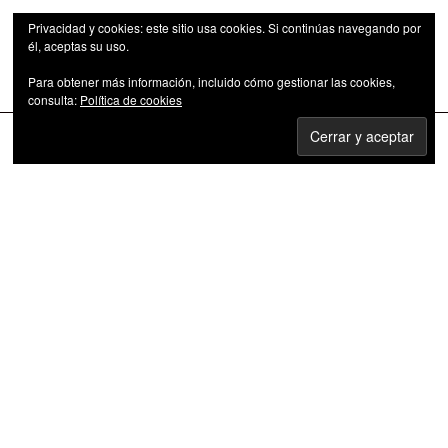
Privacidad y cookies: este sitio usa cookies. Si continúas navegando por
él, aceptas su uso.
Para obtener más información, incluido cómo gestionar las cookies,
Las series de televisión como fenómeno cultural
consulta:
Política de cookies