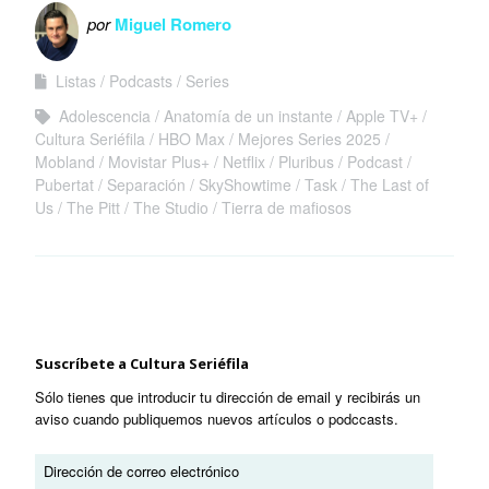
de 2017
mejores series
por
Miguel Romero
de 2018 (hasta
el momento)
Listas
Podcasts
Series
Adolescencia
Anatomía de un instante
Apple TV+
Cultura Seriéfila
HBO Max
Mejores Series 2025
Mobland
Movistar Plus+
Netflix
Pluribus
Podcast
Pubertat
Separación
SkyShowtime
Task
The Last of
Us
The Pitt
The Studio
Tierra de mafiosos
Suscríbete a Cultura Seriéfila
Sólo tienes que introducir tu dirección de email y recibirás un
aviso cuando publiquemos nuevos artículos o podccasts.