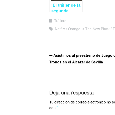
¡El tráiler de la
segunda
temporada de
Tráilers
True Detective
ya está aquí!
Netflix
Orange Is The New Black
T
Asistimos al preestreno de Juego 
Tronos en el Alcázar de Sevilla
Deja una respuesta
Tu dirección de correo electrónico no s
con
*