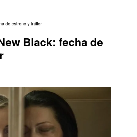
Series españolas
Series europeas
a de estreno y tráiler
New Black: fecha de
Series USA
r