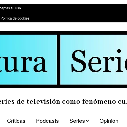
ómeno cultural
aceptas su uso.
:
Política de cookies
eries de televisión como fenómeno cu
Críticas
Podcasts
Series
Opinión