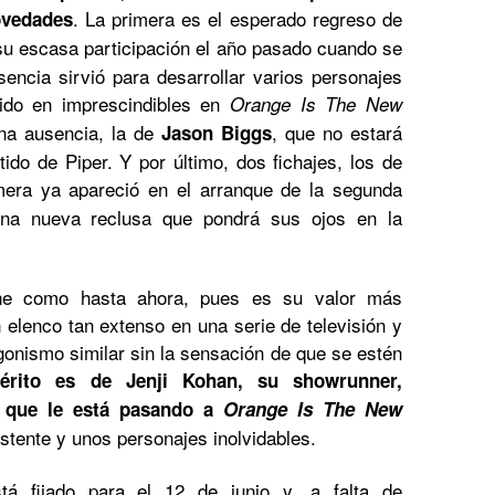
. La primera es el esperado regreso de
ovedades
su escasa participación el año pasado cuando se
ncia sirvió para desarrollar varios personajes
ido en imprescindibles en
Orange Is The New
na ausencia, la de
, que no estará
Jason Biggs
tido de Piper. Y por último, dos fichajes, los de
imera ya apareció en el arranque de la segunda
na nueva reclusa que pondrá sus ojos en la
ene como hasta ahora, pues es su valor más
n elenco tan extenso en una serie de televisión y
gonismo similar sin la sensación de que se estén
érito es de Jenji Kohan, su showrunner,
o que le está pasando a
Orange Is The New
stente y unos personajes inolvidables.
á fijado para el 12 de junio y, a falta de