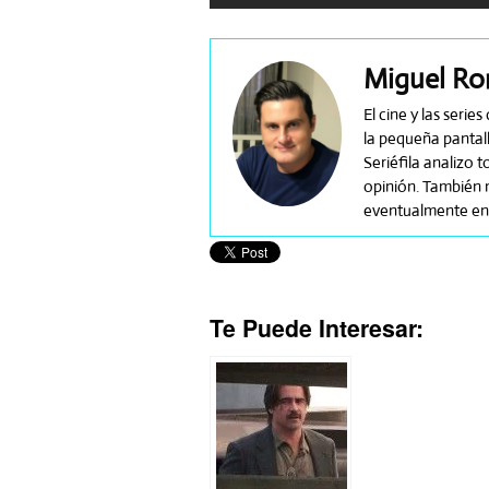
Miguel R
El cine y las seri
la pequeña pantall
Seriéfila analizo 
opinión. También m
eventualmente en 
Te Puede Interesar: