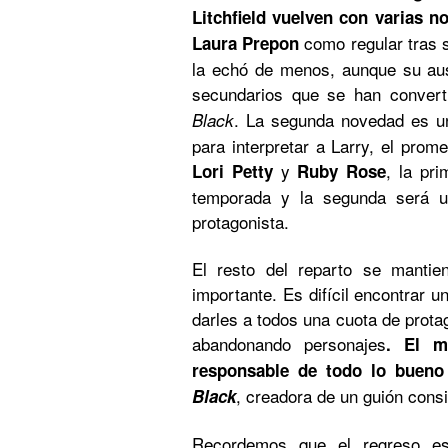
Litchfield vuelven con varias n
como regular tras 
Laura Prepon
la echó de menos, aunque su ause
secundarios que se han convert
. La segunda novedad es u
Black
para interpretar a Larry, el prome
y
, la pr
Lori Petty
Ruby Rose
temporada y la segunda será u
protagonista.
El resto del reparto se manti
importante. Es difícil encontrar u
darles a todos una cuota de prota
abandonando personajes
. El m
responsable de todo lo buen
, creadora de un guión consi
Black
Recordemos que el regreso est