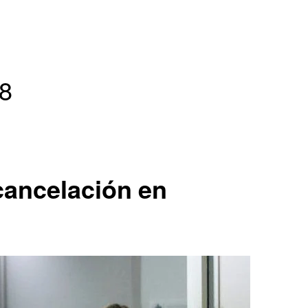
Series españolas
Series europeas
8
Series USA
 cancelación en