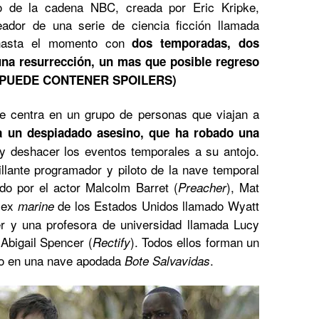
 de la cadena NBC, creada por Eric Kripke,
eador de una serie de ciencia ficción llamada
 hasta el momento con
dos temporadas, dos
una resurrección, un mas que posible regreso
(PUEDE CONTENER SPOILERS)
 centra en un grupo de personas que viajan a
a un despiadado asesino, que ha robado una
y deshacer los eventos temporales a su antojo.
llante programador y piloto de la nave temporal
ado por el actor Malcolm Barret (
), Mat
Preacher
n ex
de los Estados Unidos llamado Wyatt
marine
r y una profesora de universidad llamada Lucy
 Abigail Spencer (
). Todos ellos forman un
Rectify
mpo en una nave apodada
.
Bote Salvavidas