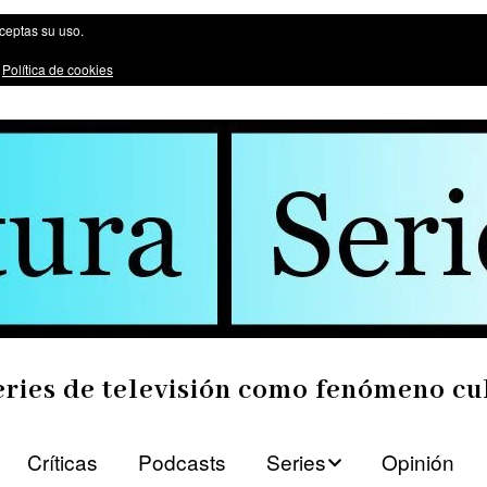
ómeno cultural
aceptas su uso.
:
Política de cookies
eries de televisión como fenómeno cu
Críticas
Podcasts
Series
Opinión