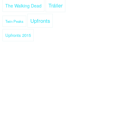
Tráiler
The Walking Dead
Upfronts
Twin Peaks
Upfronts 2015