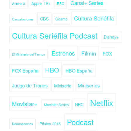
Canal+ Series
Apple TV+
Antena 3
BBC
Cultura Seriéfila
CBS
Cosmo
Cancelaciones
Cultura Seriéfila Podcast
Disney+
Estrenos
Filmin
FOX
El Ministerio del Tiempo
HBO
FOX España
HBO España
Juego de Tronos
Miniseries
Miniserie
Netflix
Movistar+
NBC
Movistar Series
Podcast
Pilotos 2015
Nominaciones