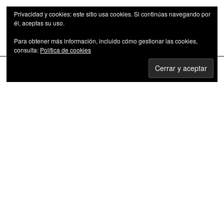
Privacidad y cookies: este sitio usa cookies. Si continúas navegando por
él, aceptas su uso.
Para obtener más información, incluido cómo gestionar las cookies,
Las series de televisión como fenómeno cultural
consulta:
Política de cookies