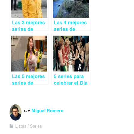
Las 3 mejores
Las 4 mejores
series de
series de
estreno abril
estreno mayo
2015
2015
Las 5 mejores
5 series para
series de
celebrar el Día
estreno en
de la Mujer
marzo
por
Miguel Romero
Listas
Series