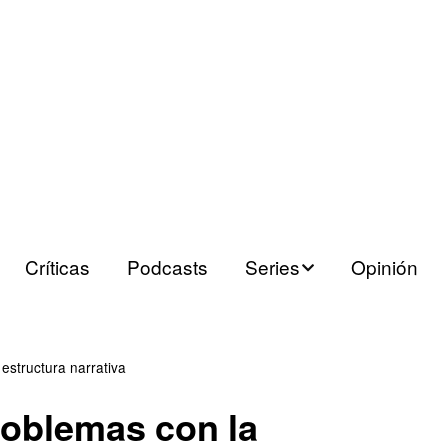
Críticas
Podcasts
Series
Opinión
Series españolas
Series europeas
 estructura narrativa
problemas con la
Series USA