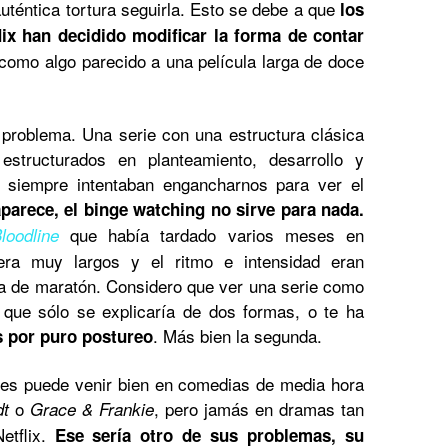
uténtica tortura seguirla. Esto se debe a que
los
lix han decidido modificar la forma de contar
como algo parecido a una película larga de doce
 problema. Una serie con una estructura clásica
 estructurados en planteamiento, desarrollo y
l siempre intentaban engancharnos para ver el
aparece, el binge watching no sirve para nada.
que había tardado varios meses en
loodline
era muy largos y el ritmo e intensidad eran
ma de maratón. Considero que ver una serie como
 que sólo se explicaría de dos formas, o te ha
. Más bien la segunda.
s por puro postureo
ries puede venir bien en comedias de media hora
o
, pero jamás en dramas tan
dt
Grace & Frankie
etflix.
Ese sería otro de sus problemas, su