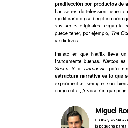
predilección por productos de 
Las series de televisión tienen un
modificarlo en su beneficio creo 
sus series originales tengan la 
puede tener, por ejemplo,
The Go
y adictivos.
Insisto en que Netflix lleva u
francamente buenas.
es l
Narcos
o
, pero si
Sense 8
Daredevil
estructura narrativa es lo que 
experimentos siempre son bienv
como esta. ¿Y vosotros qué pensa
Miguel R
El cine y las seri
la pequeña pantall