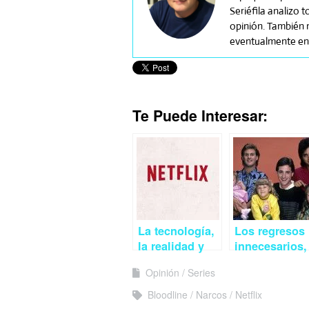
Seriéfila analizo 
opinión. También m
eventualmente en 
Te Puede Interesar:
La tecnología,
Los regresos
la realidad y
innecesarios,
Netflix
no gracias
Opinión
Series
Bloodline
Narcos
Netflix