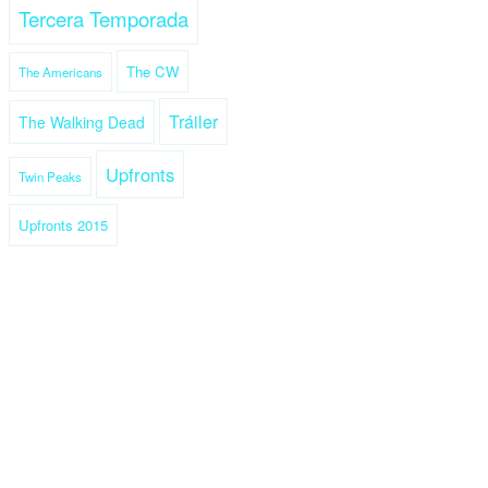
Tercera Temporada
The CW
The Americans
Tráiler
The Walking Dead
Upfronts
Twin Peaks
Upfronts 2015