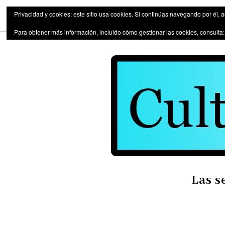
Las series de televisión como fen
Privacidad y cookies: este sitio usa cookies. Si continúas navegando por él, 
Para obtener más información, incluido cómo gestionar las cookies, consulta
Las s