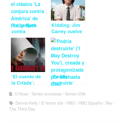
‘La conjura
Kidding: Jim
contra
Carrey vuelve
América’:
por la puerta
David Simon
grande
como…
¿siempre?
‘El cuento de
‘Podría
la Criada’:
destruirte’
Gilead está
podría ser lo
Críticas
Series europeas
Series USA
Que arde
que buscas
Dennis Kelly
El tercer día
HBO
HBO España
Sky
The Third Day