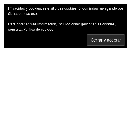
Privacidad y cookies: este sitio usa cookies. Si continúas navegando por
él, aceptas su uso.
Para obtener más información, incluido cómo gestionar las cookies,
Las series de televisión como fenómeno cultural
consulta:
Política de cookies