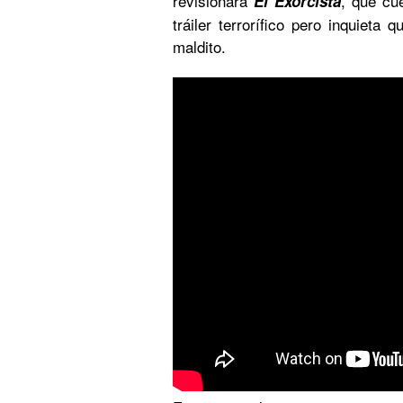
revisionará
, que cu
El Exorcista
tráiler terrorífico pero inquieta 
maldito.