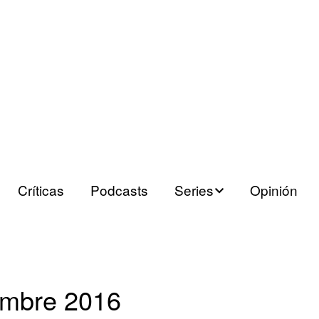
Críticas
Podcasts
Series
Opinión
Series españolas
Series europeas
embre 2016
Series USA