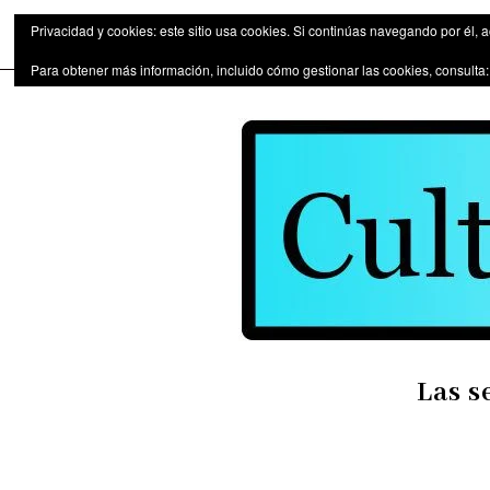
Las series de televisión como fen
Privacidad y cookies: este sitio usa cookies. Si continúas navegando por él, 
Para obtener más información, incluido cómo gestionar las cookies, consulta
Las s