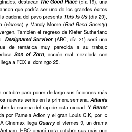
ginales, destacan
(día 19), una
The Good Place
anson que podría ser uno de los grandes éxitos
 la cadena del pavo presenta
(día 20),
This Is Us
a (
) y Mandy Moore (
)
Heroes
Red Band Society
vergen. También el regreso de Kiefer Sutherland
és.
(ABC, día 21)
será una
Designated Survivor
que de temática muy parecida a su trabajo
vedosa
, acción real mezclada con
Son of Zorn
llega a FOX el domingo 25.
 octubre para poner de largo sus ficciones más
dos nuevas series en la primera semana,
Atlanta
sobre la escena del rap de esta ciudad. Y
Better
da por Pamela Adlon y el gran Louis C.K, por lo
. A Cinemax llega
el viernes 9, un drama
Quarry
 Vietnam. HBO dejará para octubre sus más que