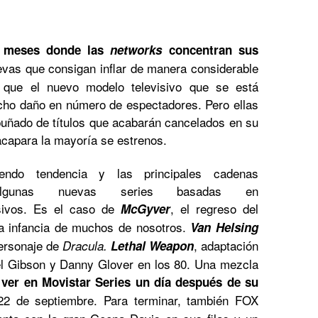
s meses donde las
networks
concentran sus
vas que consigan inflar de manera considerable
 que el nuevo modelo televisivo que se está
cho daño en número de espectadores. Pero ellas
puñado de títulos que acabarán cancelados en su
acapara la mayoría se estrenos.
endo tendencia y las principales cadenas
 algunas nuevas series basadas en
isivos. Es el caso de
, el regreso del
McGyver
la infancia de muchos de nosotros.
Van Helsing
personaje de
, adaptación
Dracula.
Lethal Weapon
el Gibson y Danny Glover en los 80. Una mezcla
ver en Movistar Series un día después de su
2 de septiembre. Para terminar, también FOX