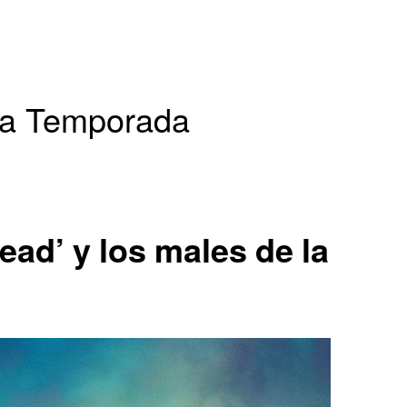
Series españolas
Series europeas
a Temporada
Series USA
ead’ y los males de la