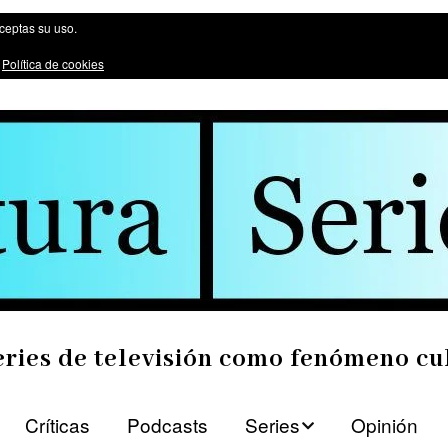
ómeno cultural
aceptas su uso.
:
Política de cookies
eries de televisión como fenómeno cu
Críticas
Podcasts
Series
Opinión