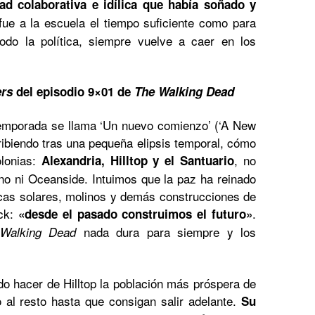
ad colaborativa e idílica que había soñado y
fue a la escuela el tiempo suficiente como para
odo la política, siempre vuelve a caer en los
ers
del episodio 9×01 de
The Walking Dead
temporada se llama ‘Un nuevo comienzo’ (‘A New
ribiendo tras una pequeña elipsis temporal, cómo
lonias:
, no
Alexandria, Hilltop y el Santuario
no ni Oceanside. Intuimos que la paz ha reinado
acas solares, molinos y demás construcciones de
ick:
.
«desde el pasado construimos el futuro»
nada dura para siempre y los
 Walking Dead
o hacer de Hilltop la población más próspera de
 al resto hasta que consigan salir adelante.
Su