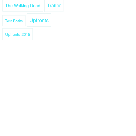
Tráiler
The Walking Dead
Upfronts
Twin Peaks
Upfronts 2015