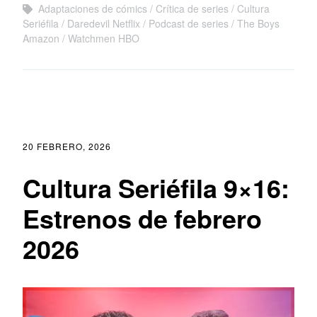
Adaptaciones de cómics
Crítica de series
Cultura
Seriéfila
Daredevil Netflix
Podcast de series
The Boys
Amazon
Watchmen HBO
20 FEBRERO, 2026
Cultura Seriéfila 9×16:
Estrenos de febrero
2026