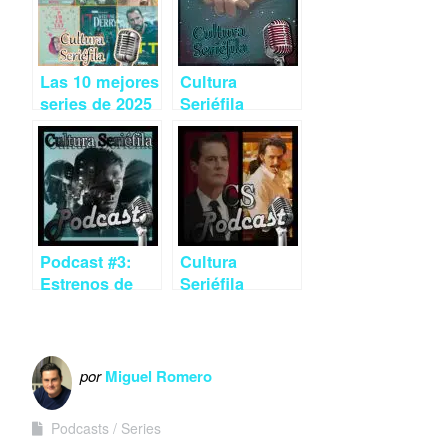
Las 10 mejores
Cultura
series de 2025
Seriéfila
según los
Podcast 3×01:
oyentes de
‘Creedme’,
Cultura
‘Undone’,
Seriéfila
‘Malaka’ y
otros estrenos
del verano
Podcast #3:
Cultura
Estrenos de
Seriéfila
noviembre,
Podcast 1:
nuevas
series de
secciones y
estreno en
Mindhunter a
septiembre y
por
Miguel Romero
fondo
‘Twin Peaks’
Podcasts
Series