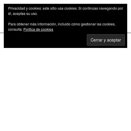
Privacidad y cookies: este sitio usa cookies. Si continúas navegando por
él, aceptas su uso.
Para obtener más información, incluido cómo gestionar las cookies,
Las series de televisión como fenómeno cultural
consulta:
Política de cookies