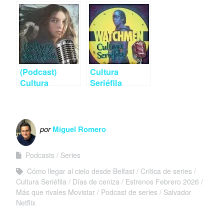
Amadeus, Él y
2026 | Cultura
ella, Legítima
Seriéfila 9×15
defensa y otros
estreno de
enero 2026
(Podcast)
Cultura
Cultura
Seriéfila
Seriéfila 2×15:
Podcast 3×04:
‘Hanna’,
‘Watchmen’,
‘Miracle
‘Vida perfecta’
Workers’ y
y análisis de
por
Miguel Romero
más estrenos
Filmin
Podcasts
Series
Cómo llegar al cielo desde Belfast
Crítica de series
Cultura Seriéfila
Días de ceniza
Estrenos Febrero 2026
Más que rivales Movistar
Podcast de series
Salvador
Netflix