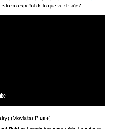
n estreno español de lo que va de año?
lry) (Movistar Plus+)
ha llegado haciendo ruido. La química
hel Reid