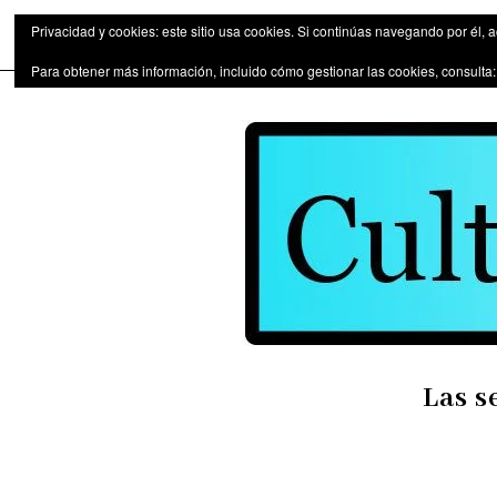
Las series de televisión como fen
Privacidad y cookies: este sitio usa cookies. Si continúas navegando por él, 
Para obtener más información, incluido cómo gestionar las cookies, consulta
Las s