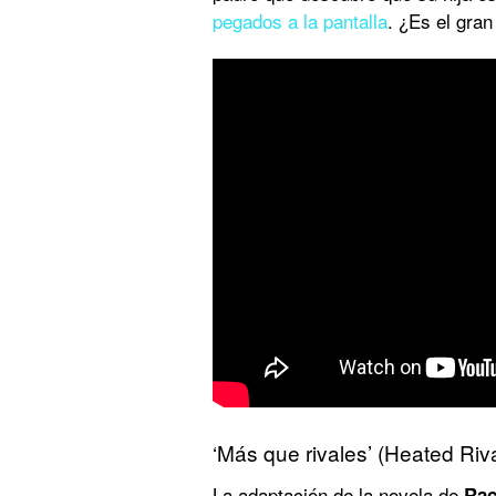
pegados a la pantalla
. ¿Es el gra
‘Más que rivales’ (Heated Riva
La adaptación de la novela de
Rac