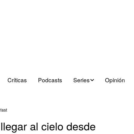
Críticas
Podcasts
Series
Opinión
Series españolas
Series europeas
fast
legar al cielo desde
Series USA