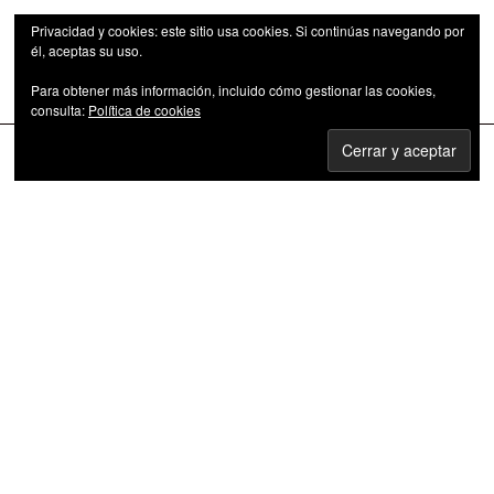
Privacidad y cookies: este sitio usa cookies. Si continúas navegando por
él, aceptas su uso.
Para obtener más información, incluido cómo gestionar las cookies,
Las series de televisión como fenómeno cultural
consulta:
Política de cookies