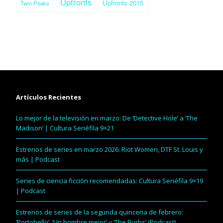
Upfronts
Upfronts 2015
Twin Peaks
Artículos Recientes
Lo mejor de la televisión en marzo: De ‘Detective Hole’ a ‘The
Madison’ | Cultura Seriéfila 9×21
Estrenos de series en marzo 2026: Riot Women, DTF St. Louis y
más | Podcast
Series de ciencia ficción recomendadas: Cultura Seriéfila 9×19
| Podcast
Estrenos de series de la segunda quincena de febrero:
‘Portobello’, ‘Un hombre mejor’ y ‘The Burbs’ (Podcast)