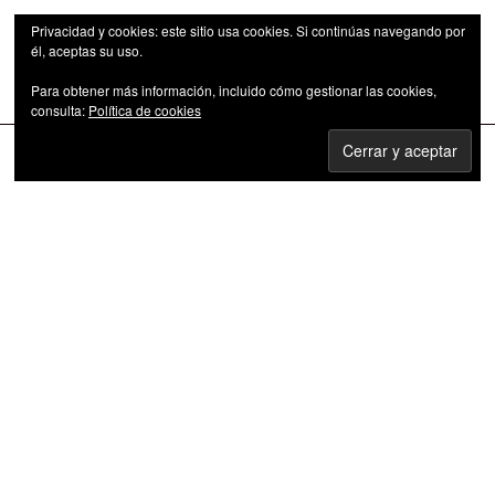
Privacidad y cookies: este sitio usa cookies. Si continúas navegando por
él, aceptas su uso.
Para obtener más información, incluido cómo gestionar las cookies,
Las series de televisión como fenómeno cultural
consulta:
Política de cookies