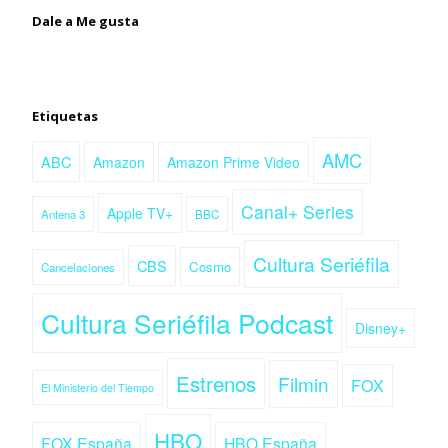
Dale a Me gusta
Etiquetas
AMC
ABC
Amazon
Amazon Prime Video
Canal+ Series
Apple TV+
Antena 3
BBC
Cultura Seriéfila
CBS
Cosmo
Cancelaciones
Cultura Seriéfila Podcast
Disney+
Estrenos
Filmin
FOX
El Ministerio del Tiempo
HBO
FOX España
HBO España