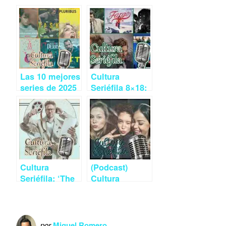
Las 10 mejores
Cultura
series de 2025
Seriéfila 8×18:
según los
Series de
oyentes de
detectives e
Cultura
investigación a
Seriéfila
lo largo de los
años (Podcast)
Cultura
(Podcast)
Seriéfila: ‘The
Cultura
Studio, ‘La
Seriéfila 2×04
residencia’ y
Series de
otros estrenos
estrenos en
de marzo
octubre y JPod
por
Miguel Romero