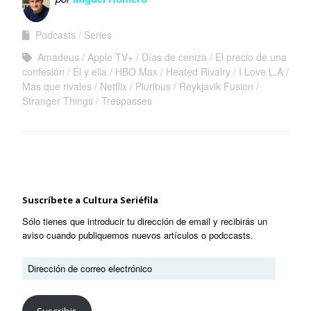
18
Podcasts
Series
Amadeus
Apple TV+
Días de ceniza
El precio de una
confesión
Él y ella
HBO Max
Heated Rivalry
I Love L.A
Más que rivales
Netflix
Pluribus
Reykjavik Fusion
Stranger Things
Trespasses
Suscríbete a Cultura Seriéfila
Sólo tienes que introducir tu dirección de email y recibirás un
aviso cuando publiquemos nuevos artículos o podccasts.