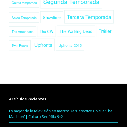
Segunda Temporada
Quinta temporada
Tercera Temporada
Showtime
Sexta Temporada
Tráiler
The Walking Dead
The CW
The Americans
Upfronts
Upfronts 2015
Twin Peaks
Artículos Recientes
Lo mejor de la televisión en marzo: De ‘Detective Hole’ a ‘The
Madison’ | Cultura Seriéfila 9×21