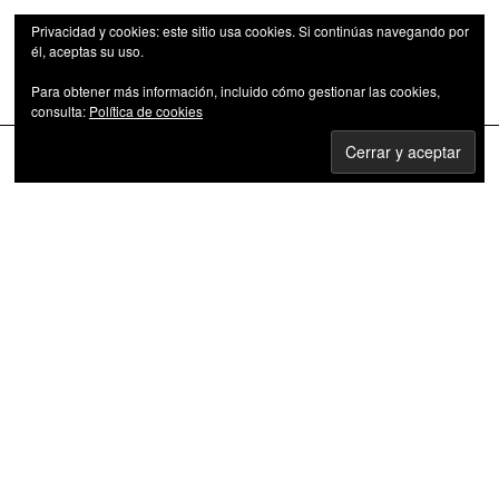
Privacidad y cookies: este sitio usa cookies. Si continúas navegando por
él, aceptas su uso.
Para obtener más información, incluido cómo gestionar las cookies,
Las series de televisión como fenómeno cultural
consulta:
Política de cookies