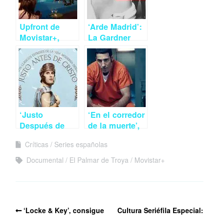
Upfront de
‘Arde Madrid’:
Movistar+,
La Gardner
estas son las
incendia
nuevas series
Madrid
de la
plataforma
‘Justo
‘En el corredor
Después de
de la muerte’,
Cristo’: la
la dura historia
Críticas
Series españolas
versión cañí de
de Pablo Ibar
‘La Vida de
Documental
El Palmar de Troya
Movistar+
Brian’
‘Locke & Key’, consigue
Cultura Seriéfila Especial: