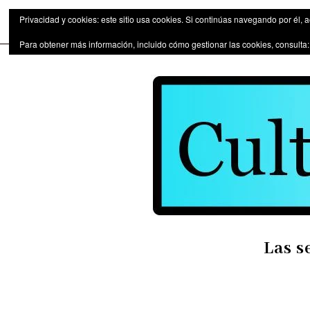
Las series de televisión como fen
Privacidad y cookies: este sitio usa cookies. Si continúas navegando por él, 
Para obtener más información, incluido cómo gestionar las cookies, consulta
Las s