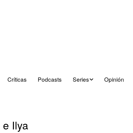
Críticas
Podcasts
Series
Opinión
Series españolas
Series europeas
e Ilya
Series USA