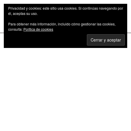
Privacidad y cookies: este sitio usa cookies. Si continúas navegando por
él, aceptas su uso.
Para obtener más información, incluido cómo gestionar las cookies,
Las series de televisión como fenómeno cultural
consulta:
Política de cookies