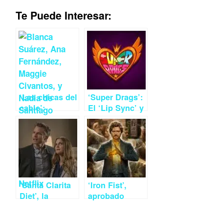
Te Puede Interesar:
‘Las chicas del
‘Super Drags’:
cable’:
El ‘Lip Sync’ y
romance y
los
feminismo en
superheroes
el debut
‘drag’ llega a
español de
Netflix
Netflix
‘Santa Clarita
‘Iron Fist’,
Diet’, la
aprobado
comedia fallida
raspado para
de Netflix
lo nuevo de