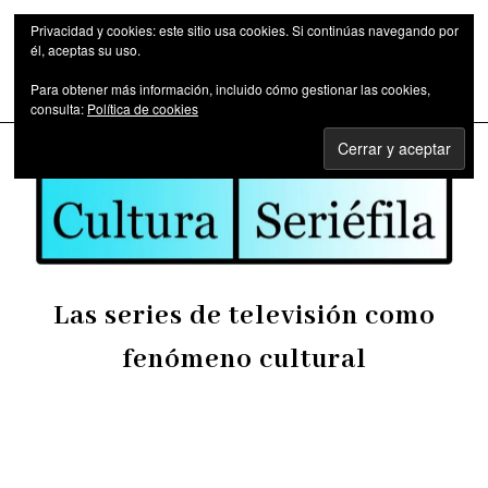
Privacidad y cookies: este sitio usa cookies. Si continúas navegando por
él, aceptas su uso.
Para obtener más información, incluido cómo gestionar las cookies,
Las series de televisión como fenómeno cultural
consulta:
Política de cookies
Las series de televisión como
fenómeno cultural