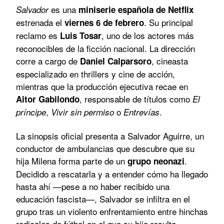
es una
Salvador
miniserie española de Netflix
estrenada el
. Su principal
viernes 6 de febrero
reclamo es
, uno de los actores más
Luis Tosar
reconocibles de la ficción nacional. La dirección
corre a cargo de
, cineasta
Daniel Calparsoro
especializado en thrillers y cine de acción,
mientras que la producción ejecutiva recae en
, responsable de títulos como
Aitor Gabilondo
El
,
o
.
príncipe
Vivir sin permiso
Entrevías
La sinopsis oficial presenta a Salvador Aguirre, un
conductor de ambulancias que descubre que su
hija Milena forma parte de un
.
grupo neonazi
Decidido a rescatarla y a entender cómo ha llegado
hasta ahí —pese a no haber recibido una
educación fascista—, Salvador se infiltra en el
grupo tras un violento enfrentamiento entre hinchas
radicales de fútbol en el que su hija resulta