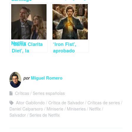
romance y
los
feminismo en
superheroes
el debut
‘drag’ llega a
español de
Netflix
Netflix
‘Santa Clarita
‘Iron Fist’,
Diet’, la
aprobado
comedia fallida
raspado para
de Netflix
lo nuevo de
Marvel y
Netflix
por
Miguel Romero
Críticas
Series españolas
Aitor Gabilondo
Crítica de Salvador
Críticas de series
Daniel Calparsoro
Miniserie
Miniseries
Netflix
Salvador
Series de Netflix