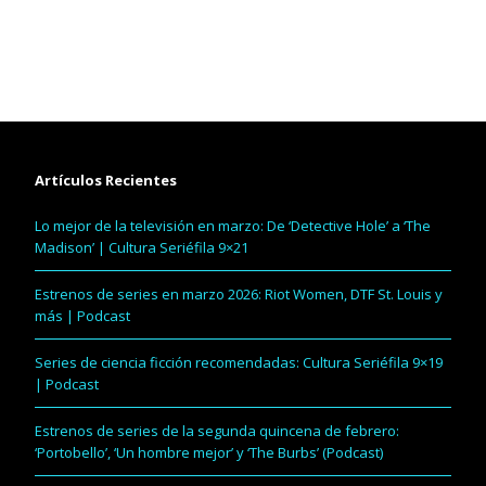
Artículos Recientes
Lo mejor de la televisión en marzo: De ‘Detective Hole’ a ‘The
Madison’ | Cultura Seriéfila 9×21
Estrenos de series en marzo 2026: Riot Women, DTF St. Louis y
más | Podcast
Series de ciencia ficción recomendadas: Cultura Seriéfila 9×19
| Podcast
Estrenos de series de la segunda quincena de febrero:
‘Portobello’, ‘Un hombre mejor’ y ‘The Burbs’ (Podcast)