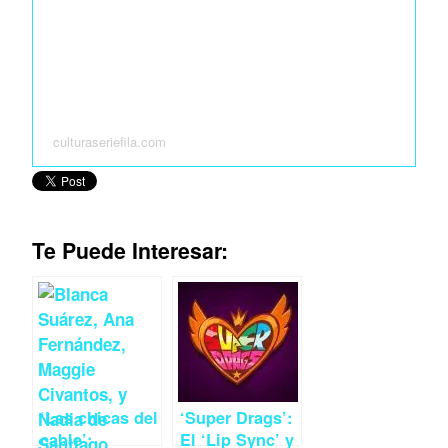
culturaseriefila.com
Te Puede Interesar:
‘Las chicas del
‘Super Drags’:
cable’:
El ‘Lip Sync’ y