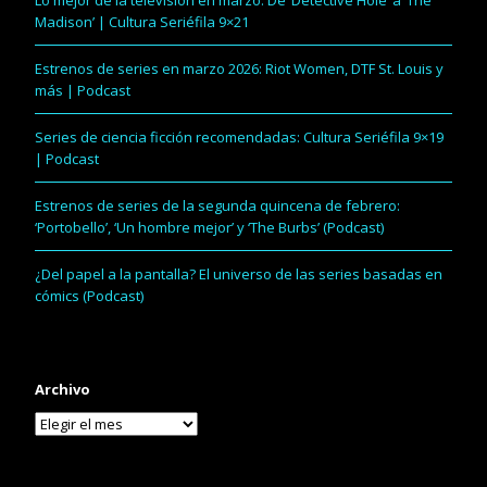
Lo mejor de la televisión en marzo: De ‘Detective Hole’ a ‘The
Madison’ | Cultura Seriéfila 9×21
Estrenos de series en marzo 2026: Riot Women, DTF St. Louis y
más | Podcast
Series de ciencia ficción recomendadas: Cultura Seriéfila 9×19
| Podcast
Estrenos de series de la segunda quincena de febrero:
‘Portobello’, ‘Un hombre mejor’ y ‘The Burbs’ (Podcast)
¿Del papel a la pantalla? El universo de las series basadas en
cómics (Podcast)
Archivo