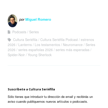
por
Miguel Romero
Podcasts
Series
Cultura Seriéfila
Cultura Seriéfila Podcast
estrenos
2026
Lanterns
Los testamentos
Neuromance
Series
2026
series españolas 2026
series más esperadas
Spider-Noir
Young Sherlock
Suscríbete a Cultura Seriéfila
Sólo tienes que introducir tu dirección de email y recibirás un
aviso cuando publiquemos nuevos artículos o podccasts.