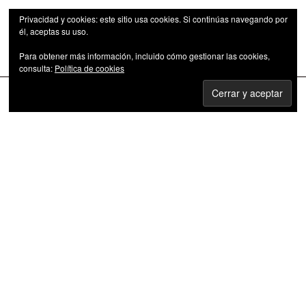
Privacidad y cookies: este sitio usa cookies. Si continúas navegando por
él, aceptas su uso.
Para obtener más información, incluido cómo gestionar las cookies,
Las series de televisión como fenómeno cultural
consulta:
Política de cookies