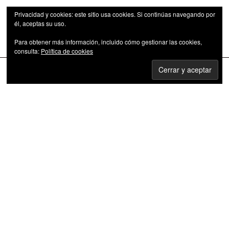
Privacidad y cookies: este sitio usa cookies. Si continúas navegando por
él, aceptas su uso.
Para obtener más información, incluido cómo gestionar las cookies,
Las series de televisión como fenómeno cultural
consulta:
Política de cookies