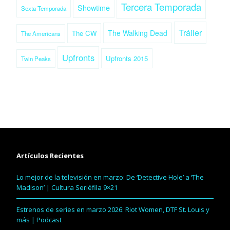
Tercera Temporada
Showtime
Sexta Temporada
Tráiler
The Walking Dead
The CW
The Americans
Upfronts
Upfronts 2015
Twin Peaks
Artículos Recientes
Lo mejor de la televisión en marzo: De ‘Detective Hole’ a ‘The
Madison’ | Cultura Seriéfila 9×21
Estrenos de series en marzo 2026: Riot Women, DTF St. Louis y
más | Podcast