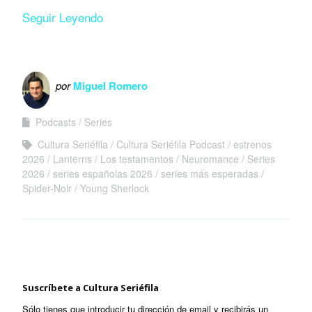
Seguir Leyendo
por
Miguel Romero
Podcasts
Series
Cultura Seriéfila
Cultura Seriéfila Podcast
estrenos
2026
Lanterns
Los testamentos
Neuromance
Series
2026
series españolas 2026
series más esperadas
Spider-Noir
Young Sherlock
Suscríbete a Cultura Seriéfila
Sólo tienes que introducir tu dirección de email y recibirás un