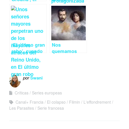
fútbol según
británico en
los noruegos
estado puro
‘El último gran
Nos
robo’, cuando
quemamos
el delito no
con David
tiene edad
Tennant en ‘El
incendio’
por
Swani
Críticas
Series europeas
Canal+ Francia
El colapso
Filmin
L'effondrement
Les Parasites
Serie francesa