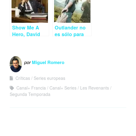
Show Me A
Outlander no
Hero, David
es sólo para
Simon para
chicas
principiantes
por
Miguel Romero
Críticas
Series europeas
Canal+ Francia
Canal+ Series
Les Revenants
Segunda Temporada