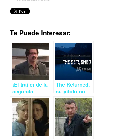
Te Puede Interesar:
¡El tráiler de la
The Returned,
segunda
su piloto no
temporada de
resiste ante
True Detective
Les Revenants
ya está aquí!