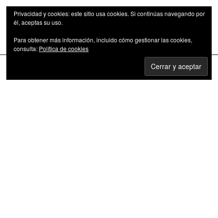
Privacidad y cookies: este sitio usa cookies. Si continúas navegando por
él, aceptas su uso.
Para obtener más información, incluido cómo gestionar las cookies,
Las series de televisión como fenómeno cultural
consulta:
Política de cookies