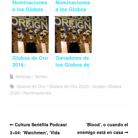
Nominaciones
Nominaciones
a los Globos
a los Globos
de Oro 2018
de Oro 2016
Globos de Oro
Ganadores de
2016:
los Globos de
arbitrariedad y
Oro 2017
Noticias
Series
desconcierto
(Actualizado)
Globos de Oro
Globos de Oro 2020
Golden Globes
2020
Nominaciones
Cultura Seriéfila Podcast
‘Blood’, o cuando el
enemigo está en casa
3×04: ‘Watchmen’, ‘Vida