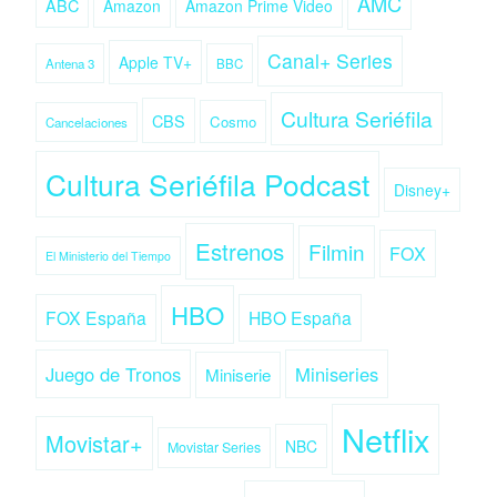
AMC
ABC
Amazon
Amazon Prime Video
Canal+ Series
Apple TV+
Antena 3
BBC
Cultura Seriéfila
CBS
Cosmo
Cancelaciones
Cultura Seriéfila Podcast
Disney+
Estrenos
Filmin
FOX
El Ministerio del Tiempo
HBO
FOX España
HBO España
Juego de Tronos
Miniseries
Miniserie
Netflix
Movistar+
NBC
Movistar Series