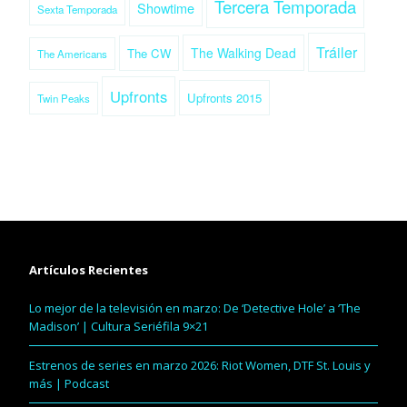
Tercera Temporada
Showtime
Sexta Temporada
Tráiler
The Walking Dead
The CW
The Americans
Upfronts
Upfronts 2015
Twin Peaks
Artículos Recientes
Lo mejor de la televisión en marzo: De ‘Detective Hole’ a ‘The
Madison’ | Cultura Seriéfila 9×21
Estrenos de series en marzo 2026: Riot Women, DTF St. Louis y
más | Podcast