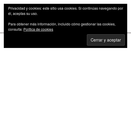
Privacidad y cookies: este sitio usa cookies. Si continúas navegando por
él, aceptas su uso.
Para obtener más información, incluido cómo gestionar las cookies,
Las series de televisión como fenómeno cultural
consulta:
Política de cookies