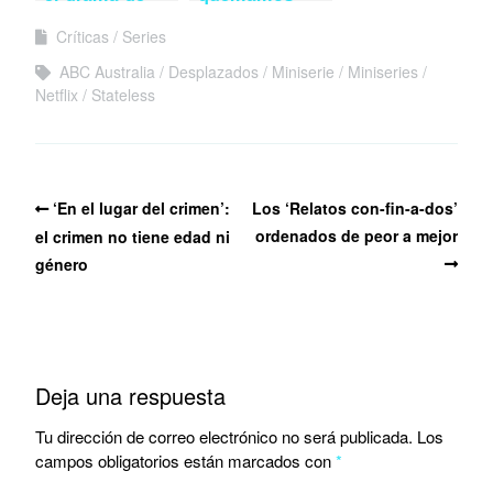
buscar a los
con David
Críticas
Series
seres queridos
Tennant en ‘El
incendio’
ABC Australia
Desplazados
Miniserie
Miniseries
Netflix
Stateless
‘En el lugar del crimen’:
Los ‘Relatos con-fin-a-dos’
ordenados de peor a mejor
el crimen no tiene edad ni
género
Deja una respuesta
Tu dirección de correo electrónico no será publicada.
Los
campos obligatorios están marcados con
*