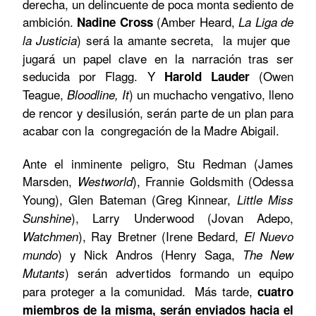
derecha, un delincuente de poca monta sediento de
ambición.
(Amber Heard,
Nadine Cross
La Liga de
) será la amante secreta, la mujer que
la Justicia
jugará un papel clave en la narración tras ser
seducida por Flagg. Y
(Owen
Harold Lauder
Teague,
) un muchacho vengativo, lleno
Bloodline, It
de rencor y desilusión, serán parte de un plan para
acabar con la congregación de la Madre Abigail.
Ante el inminente peligro, Stu Redman (James
Marsden,
), Frannie Goldsmith (Odessa
Westworld
Young), Glen Bateman (Greg Kinnear,
Little Miss
), Larry Underwood (Jovan Adepo,
Sunshine
), Ray Bretner (Irene Bedard,
Watchmen
El Nuevo
) y Nick Andros (Henry Saga,
mundo
The New
) serán advertidos formando un equipo
Mutants
para proteger a la comunidad. Más tarde,
cuatro
miembros de la misma, serán enviados hacia el