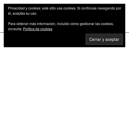
Privacidad y cookies: este sitio usa cookies. Si continúas navegando por
él, aceptas su uso.
Para obtener más información, incluido cómo gestionar las cookies,
Las series de televisión como fenómeno cultural
consulta:
Política de cookies