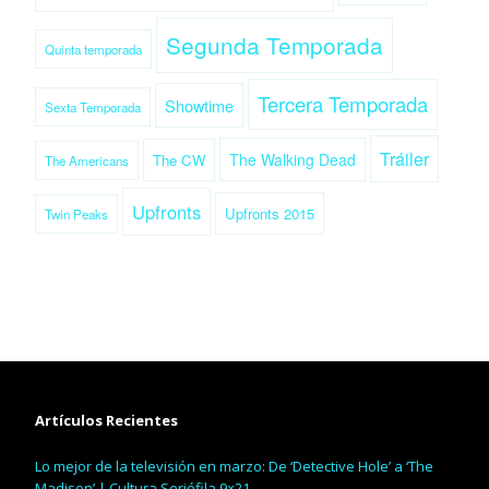
Segunda Temporada
Quinta temporada
Tercera Temporada
Showtime
Sexta Temporada
Tráiler
The Walking Dead
The CW
The Americans
Upfronts
Upfronts 2015
Twin Peaks
Artículos Recientes
Lo mejor de la televisión en marzo: De ‘Detective Hole’ a ‘The
Madison’ | Cultura Seriéfila 9×21