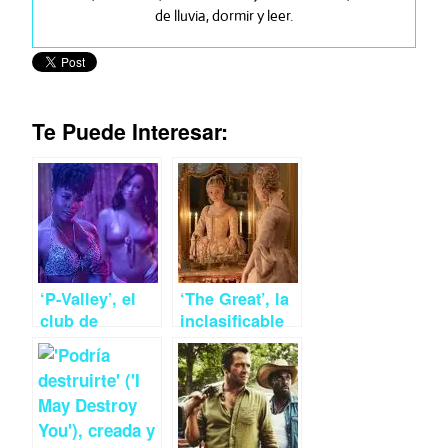
de lluvia, dormir y leer.
Te Puede Interesar:
‘P-Valley’, el
‘The Great’, la
club de
inclasificable
striptease
serie sobre
desde el
Catalina La
prisma
Grande
femenino