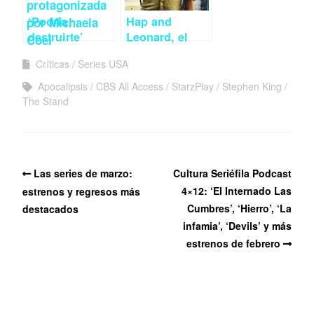
‘Podría
Hap and
destruirte’
Leonard, el
podría ser lo
noir tejano
Críticas
Series USA
que buscas
Apocalipsis
CBS All Access
StarzPlay
Stephen King
The Stand
Las series de marzo:
Cultura Seriéfila Podcast
4×12: ‘El Internado Las
estrenos y regresos más
Cumbres’, ‘Hierro’, ‘La
destacados
infamia’, ‘Devils’ y más
estrenos de febrero