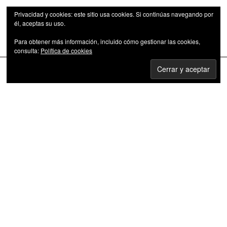
Privacidad y cookies: este sitio usa cookies. Si continúas navegando por
él, aceptas su uso.
Para obtener más información, incluido cómo gestionar las cookies,
Las series de televisión como fenómeno cultural
consulta:
Política de cookies