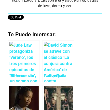
ficción, Lovecraft, Lars Von Trier y Blade Runner, los días
de lluvia, dormir y leer.
Te Puede Interesar:
‘El tercer día’,
‘La conjura
un verano con
contra
paranoia y
América’:
confusión
David Simon
como…
¿siempre?