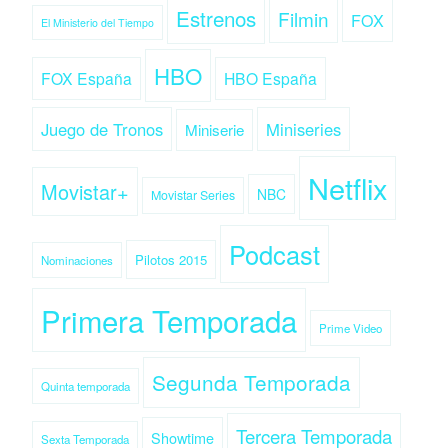
Estrenos
Filmin
FOX
El Ministerio del Tiempo
HBO
FOX España
HBO España
Juego de Tronos
Miniseries
Miniserie
Netflix
Movistar+
NBC
Movistar Series
Podcast
Pilotos 2015
Nominaciones
Primera Temporada
Prime Video
Segunda Temporada
Quinta temporada
Tercera Temporada
Showtime
Sexta Temporada