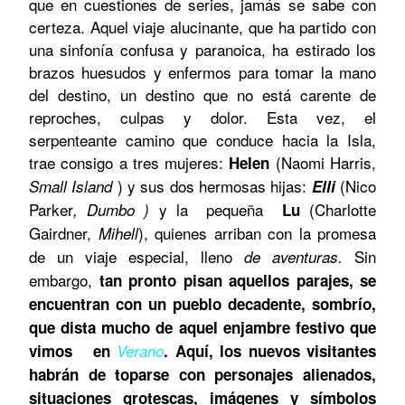
que en cuestiones de series, jamás se sabe con
certeza. Aquel viaje alucinante, que ha partido con
una sinfonía confusa y paranoica, ha estirado los
brazos huesudos y enfermos para tomar la mano
del destino, un destino que no está carente de
reproches, culpas y dolor. Esta vez, el
serpenteante camino que conduce hacia la Isla,
trae consigo a tres mujeres:
(N
aomi Harris,
Helen
) y sus dos hermosas hijas:
(
Nico
Small Island
Elli
Parker
y la pequeña
(
Charlotte
, Dumbo )
Lu
Gairdner,
), quienes arriban con la promesa
Mihell
de un viaje especial, lleno
Sin
de aventuras.
embargo,
tan pronto pisan aquellos parajes, se
encuentran con un pueblo decadente, sombrío,
que dista mucho de aquel enjambre festivo que
vimos en
Verano
. Aquí, los nuevos visitantes
habrán de toparse con personajes alienados,
situaciones grotescas, imágenes y símbolos