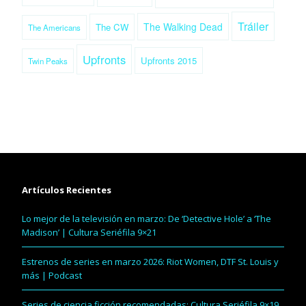
Tráiler
The Walking Dead
The CW
The Americans
Upfronts
Upfronts 2015
Twin Peaks
Artículos Recientes
Lo mejor de la televisión en marzo: De ‘Detective Hole’ a ‘The
Madison’ | Cultura Seriéfila 9×21
Estrenos de series en marzo 2026: Riot Women, DTF St. Louis y
más | Podcast
Series de ciencia ficción recomendadas: Cultura Seriéfila 9×19