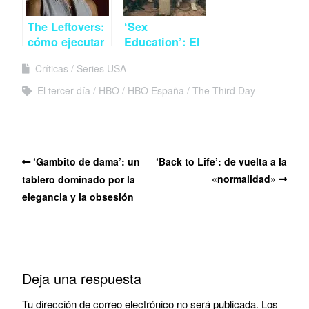
The Leftovers:
‘Sex
cómo ejecutar
Education’: El
una escena
sexo como
Críticas
Series USA
dramática
tabú en
convincente
tiempos de
El tercer día
HBO
HBO España
The Third Day
milenials
‘Gambito de dama’: un
‘Back to Life’: de vuelta a la
«normalidad»
tablero dominado por la
elegancia y la obsesión
Deja una respuesta
Tu dirección de correo electrónico no será publicada.
Los