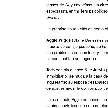
tensos de
y
. La dir
24
Homeland
especialista en thrillers psicológ
.
Sinner
La premisa es tan clásica como ef
(Claire Danes) es un
Aggie Wiggs
muerte de su hijo pequeño, se ha r
con problemas económicos y un ma
estado casi fantasmagórico.
Todo cambia cuando
(
Nile Jarvis
inmobiliario, se muda a la casa de
inquietante: su esposa desaparec
demostrar nada, la opinión pública
Lejos de huir, Aggie se obsesiona
acaba convirtiéndose en una relac