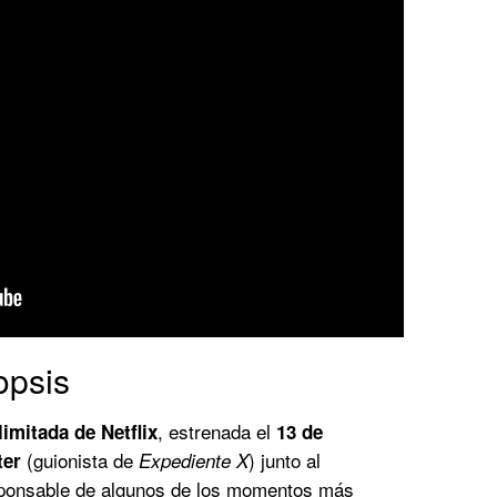
opsis
, estrenada el
limitada de Netflix
13 de
(guionista de
) junto al
ter
Expediente X
sponsable de algunos de los momentos más