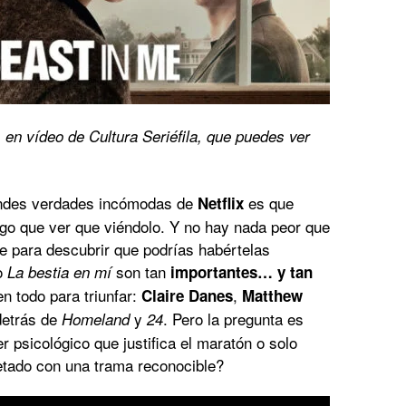
 en vídeo de Cultura Seriéfila, que puedes ver
andes verdades incómodas de
es que
Netflix
o que ver que viéndolo. Y no hay nada peor que
ie para descubrir que podrías habértelas
o
son tan
La bestia en mí
importantes… y tan
en todo para triunfar:
,
Claire Danes
Matthew
detrás de
y
. Pero la pregunta es
Homeland
24
er psicológico que justifica el maratón o solo
retado con una trama reconocible?