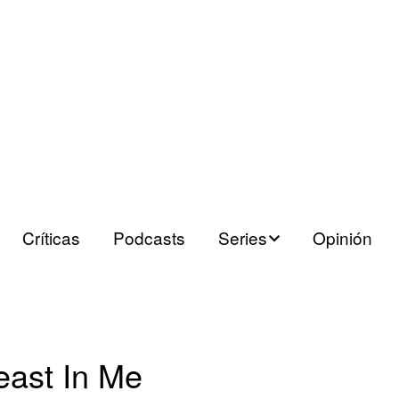
Críticas
Podcasts
Series
Opinión
Series españolas
Series europeas
east In Me
Series USA