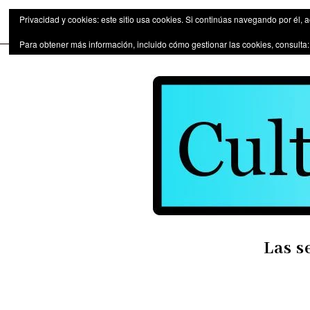
Las series de televisión como fen
Privacidad y cookies: este sitio usa cookies. Si continúas navegando por él, 
Para obtener más información, incluido cómo gestionar las cookies, consulta
Las s