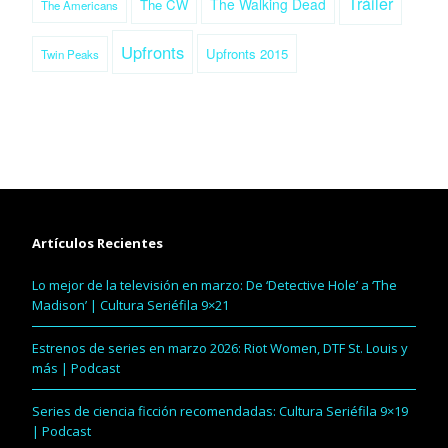
Tráiler
The Walking Dead
The CW
The Americans
Upfronts
Upfronts 2015
Twin Peaks
Artículos Recientes
Lo mejor de la televisión en marzo: De ‘Detective Hole’ a ‘The
Madison’ | Cultura Seriéfila 9×21
Estrenos de series en marzo 2026: Riot Women, DTF St. Louis y
más | Podcast
Series de ciencia ficción recomendadas: Cultura Seriéfila 9×19
| Podcast