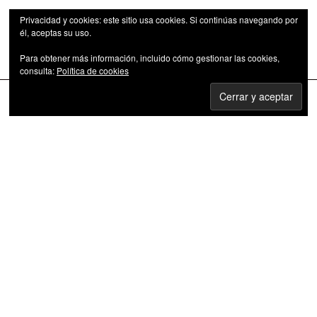
Privacidad y cookies: este sitio usa cookies. Si continúas navegando por
él, aceptas su uso.
Para obtener más información, incluido cómo gestionar las cookies,
Las series de televisión como fenómeno cultural
consulta:
Política de cookies