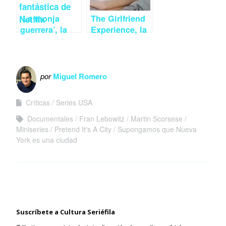
‘La monja
The Girlfriend
guerrera’, la
Experience, la
nueva serie
nueva serie de
juvenil de
Starz llega a
Netflix es una
Canal+ Series
sorpresa
Xtra
por
Miguel Romero
Críticas
Series USA
Documentales
Fran Lebowitz
Martin Scorsese
Miniseries
Pretend It's A City
Supongamos que Nueva
York es una ciudad
Suscríbete a Cultura Seriéfila