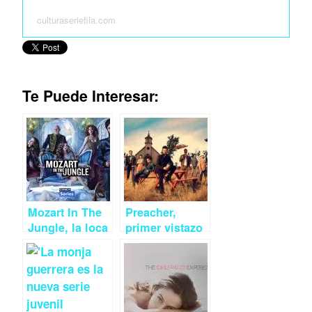
culturaseriefila.com
Te Puede Interesar:
Mozart In The
Preacher,
Jungle, la loca
primer vistazo
intrahistoria de
a la nueva
la filarmónica
serie de AMC
de Nueva York