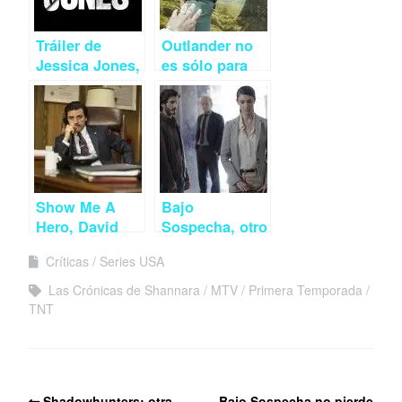
Tráiler de
Outlander no
Jessica Jones,
es sólo para
la nueva serie
chicas
de Marvel para
Netflix
Show Me A
Bajo
Hero, David
Sospecha, otro
Simon para
pequeño paso
Críticas
Series USA
principiantes
adelante para
la ficción
Las Crónicas de Shannara
MTV
Primera Temporada
española
TNT
Shadowhunters: otra
Bajo Sospecha no pierde