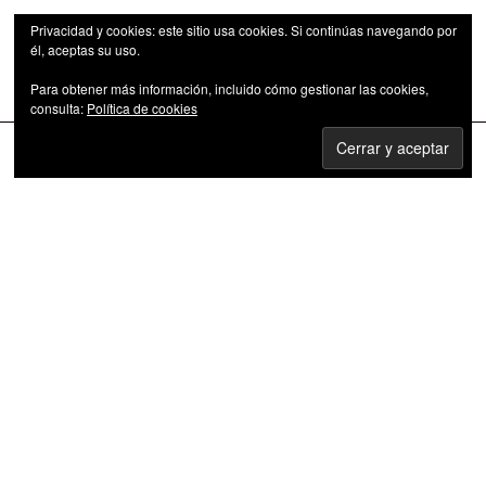
Privacidad y cookies: este sitio usa cookies. Si continúas navegando por
él, aceptas su uso.
Para obtener más información, incluido cómo gestionar las cookies,
Las series de televisión como fenómeno cultural
consulta:
Política de cookies