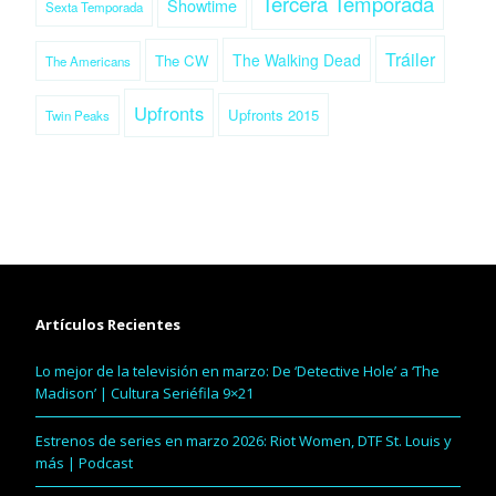
Tercera Temporada
Showtime
Sexta Temporada
Tráiler
The Walking Dead
The CW
The Americans
Upfronts
Upfronts 2015
Twin Peaks
Artículos Recientes
Lo mejor de la televisión en marzo: De ‘Detective Hole’ a ‘The
Madison’ | Cultura Seriéfila 9×21
Estrenos de series en marzo 2026: Riot Women, DTF St. Louis y
más | Podcast