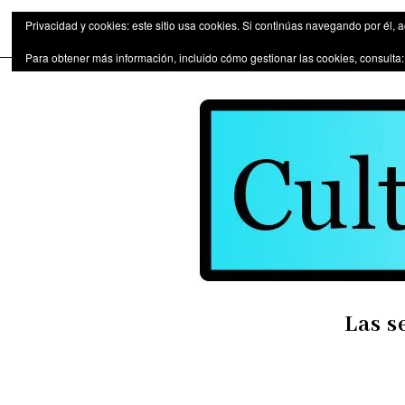
Las series de televisión como fen
Privacidad y cookies: este sitio usa cookies. Si continúas navegando por él, 
Para obtener más información, incluido cómo gestionar las cookies, consulta
Las s