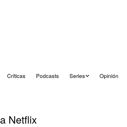
Críticas
Podcasts
Series
Opinión
Series españolas
Series europeas
a Netflix
Series USA