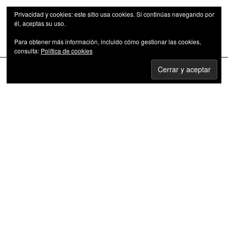
Privacidad y cookies: este sitio usa cookies. Si continúas navegando por
él, aceptas su uso.
Para obtener más información, incluido cómo gestionar las cookies,
Las series de televisión como fenómeno cultural
consulta:
Política de cookies