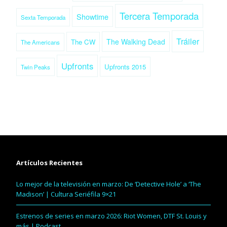
Tercera Temporada
Showtime
Sexta Temporada
Tráiler
The Walking Dead
The CW
The Americans
Upfronts
Upfronts 2015
Twin Peaks
Artículos Recientes
Lo mejor de la televisión en marzo: De ‘Detective Hole’ a ‘The
Madison’ | Cultura Seriéfila 9×21
Estrenos de series en marzo 2026: Riot Women, DTF St. Louis y
más | Podcast