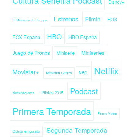
Cultura Seriéfila Podcast
Disney+
Estrenos
Filmin
FOX
El Ministerio del Tiempo
HBO
FOX España
HBO España
Juego de Tronos
Miniseries
Miniserie
Netflix
Movistar+
NBC
Movistar Series
Podcast
Pilotos 2015
Nominaciones
Primera Temporada
Prime Video
Segunda Temporada
Quinta temporada