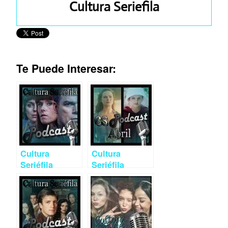
Cultura Seriefila
Te Puede Interesar:
Cultura
Cultura
Seriéfila
Seriéfila
Podcast 10:
Podcast 9:
Estrenos de
Estrenos de
mayo, ‘The
abril, ‘The
Rain’, ‘Safe’,
Walking Dead’,
‘Cobra Kai’ y
‘The