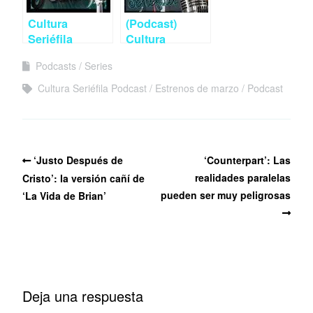
mucho más
Handmaid’s
Tale’ y
Cultura
(Podcast)
‘Westworld’
Seriéfila
Cultura
Podcast 8:
Seriéfila 2×04
Podcasts
Series
Estrenos de
Series de
marzo y series
estrenos en
Cultura Seriéfila Podcast
Estrenos de marzo
Podcast
de sólo una
octubre y JPod
temporada
18
‘Justo Después de
‘Counterpart’: Las
realidades paralelas
Cristo’: la versión cañí de
pueden ser muy peligrosas
‘La Vida de Brian’
Deja una respuesta